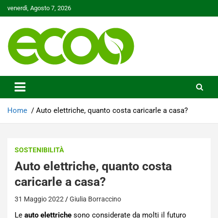
Skip
venerdì, Agosto 7, 2026
to
content
Tutelare il nostro Pianeta è la nostra priorità
Ecoo.it
Home
Auto elettriche, quanto costa caricarle a casa?
SOSTENIBILITÀ
Auto elettriche, quanto costa
caricarle a casa?
31 Maggio 2022
Giulia Borraccino
Le
auto elettriche
sono considerate da molti il futuro