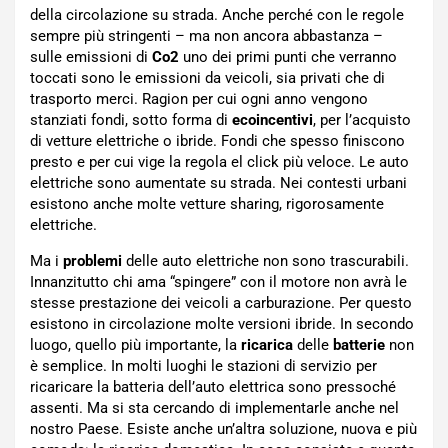
della circolazione su strada. Anche perché con le regole
sempre più stringenti – ma non ancora abbastanza –
sulle emissioni di
Co2
uno dei primi punti che verranno
toccati sono le emissioni da veicoli, sia privati che di
trasporto merci. Ragion per cui ogni anno vengono
stanziati fondi, sotto forma di
ecoincentivi
, per l’acquisto
di vetture elettriche o ibride. Fondi che spesso finiscono
presto e per cui vige la regola el click più veloce. Le auto
elettriche sono aumentate su strada. Nei contesti urbani
esistono anche molte vetture sharing, rigorosamente
elettriche.
Ma i
problemi
delle auto elettriche non sono trascurabili.
Innanzitutto chi ama “spingere” con il motore non avrà le
stesse prestazione dei veicoli a carburazione. Per questo
esistono in circolazione molte versioni ibride. In secondo
luogo, quello più importante, la
ricarica
delle
batterie
non
è semplice. In molti luoghi le stazioni di servizio per
ricaricare la batteria dell’auto elettrica sono pressoché
assenti. Ma si sta cercando di implementarle anche nel
nostro Paese. Esiste anche un’altra soluzione, nuova e più