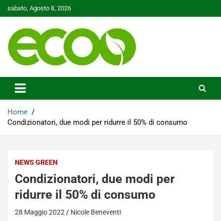
Skip
sabato, Agosto 8, 2026
to
content
Tutelare il nostro Pianeta è la nostra priorità
Ecoo.it
Home
Condizionatori, due modi per ridurre il 50% di consumo
NEWS GREEN
Condizionatori, due modi per
ridurre il 50% di consumo
28 Maggio 2022
Nicole Beneventi