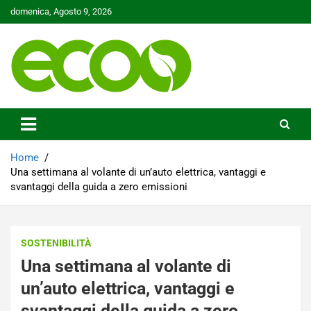
Skip
domenica, Agosto 9, 2026
to
content
Tutelare il nostro Pianeta è la nostra priorità
Ecoo.it
Home
Una settimana al volante di un’auto elettrica, vantaggi e
svantaggi della guida a zero emissioni
SOSTENIBILITÀ
Una settimana al volante di
un’auto elettrica, vantaggi e
svantaggi della guida a zero