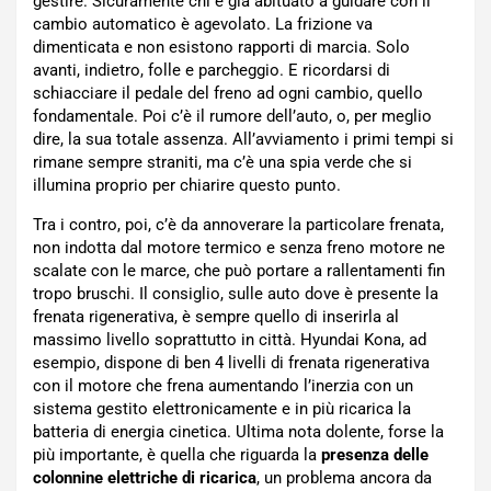
gestire. Sicuramente chi è già abituato a guidare con il
cambio automatico è agevolato. La frizione va
dimenticata e non esistono rapporti di marcia. Solo
avanti, indietro, folle e parcheggio. E ricordarsi di
schiacciare il pedale del freno ad ogni cambio, quello
fondamentale. Poi c’è il rumore dell’auto, o, per meglio
dire, la sua totale assenza. All’avviamento i primi tempi si
rimane sempre straniti, ma c’è una spia verde che si
illumina proprio per chiarire questo punto.
Tra i contro, poi, c’è da annoverare la particolare frenata,
non indotta dal motore termico e senza freno motore ne
scalate con le marce, che può portare a rallentamenti fin
tropo bruschi. Il consiglio, sulle auto dove è presente la
frenata rigenerativa, è sempre quello di inserirla al
massimo livello soprattutto in città. Hyundai Kona, ad
esempio, dispone di ben 4 livelli di frenata rigenerativa
con il motore che frena aumentando l’inerzia con un
sistema gestito elettronicamente e in più ricarica la
batteria di energia cinetica. Ultima nota dolente, forse la
più importante, è quella che riguarda la
presenza delle
colonnine elettriche di ricarica
, un problema ancora da