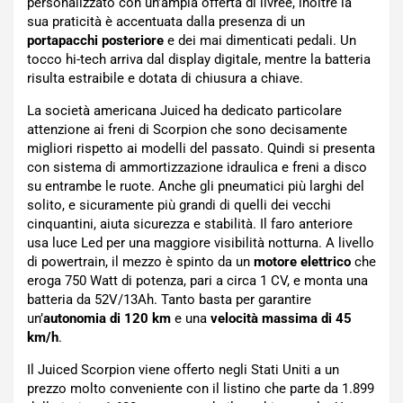
personalizzato con un’ampia offerta di livree, inoltre la
sua praticità è accentuata dalla presenza di un
portapacchi posteriore
e dei mai dimenticati pedali. Un
tocco hi-tech arriva dal display digitale, mentre la batteria
risulta estraibile e dotata di chiusura a chiave.
La società americana Juiced ha dedicato particolare
attenzione ai freni di Scorpion che sono decisamente
migliori rispetto ai modelli del passato. Quindi si presenta
con sistema di ammortizzazione idraulica e freni a disco
su entrambe le ruote. Anche gli pneumatici più larghi del
solito, e sicuramente più grandi di quelli dei vecchi
cinquantini, aiuta sicurezza e stabilità. Il faro anteriore
usa luce Led per una maggiore visibilità notturna. A livello
di powertrain, il mezzo è spinto da un
motore elettrico
che
eroga 750 Watt di potenza, pari a circa 1 CV, e monta una
batteria da 52V/13Ah. Tanto basta per garantire
un’
autonomia di 120 km
e una
velocità massima di 45
km/h
.
Il Juiced Scorpion viene offerto negli Stati Uniti a un
prezzo molto conveniente con il listino che parte da 1.899