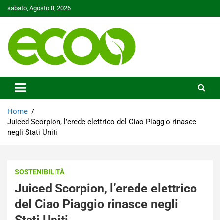
Skip
sabato, Agosto 8, 2026
to
content
Tutelare il nostro Pianeta è la nostra priorità
Ecoo.it
Home
Juiced Scorpion, l’erede elettrico del Ciao Piaggio rinasce
negli Stati Uniti
SOSTENIBILITÀ
Juiced Scorpion, l’erede elettrico
del Ciao Piaggio rinasce negli
Stati Uniti