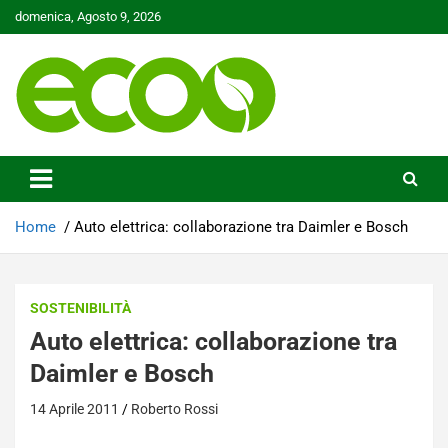
Skip
domenica, Agosto 9, 2026
to
content
Tutelare il nostro Pianeta è la nostra priorità
Ecoo.it
Home
Auto elettrica: collaborazione tra Daimler e Bosch
SOSTENIBILITÀ
Auto elettrica: collaborazione tra
Daimler e Bosch
14 Aprile 2011
Roberto Rossi