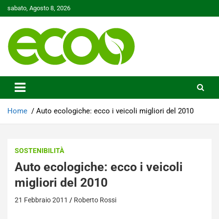
Skip
sabato, Agosto 8, 2026
to
content
Tutelare il nostro Pianeta è la nostra priorità
Ecoo.it
Home
Auto ecologiche: ecco i veicoli migliori del 2010
SOSTENIBILITÀ
Auto ecologiche: ecco i veicoli
migliori del 2010
21 Febbraio 2011
Roberto Rossi