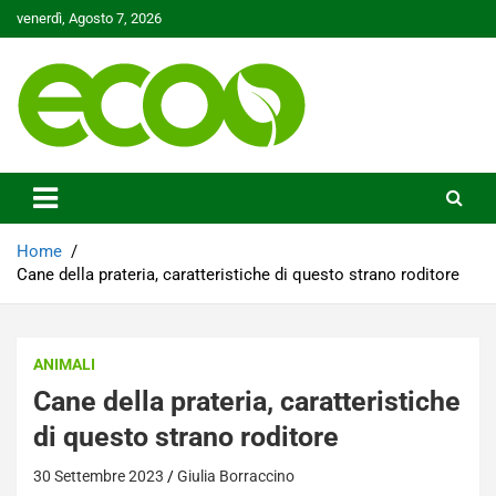
Skip
venerdì, Agosto 7, 2026
to
content
Tutelare il nostro Pianeta è la nostra priorità
Ecoo.it
Home
Cane della prateria, caratteristiche di questo strano roditore
ANIMALI
Cane della prateria, caratteristiche
di questo strano roditore
30 Settembre 2023
Giulia Borraccino