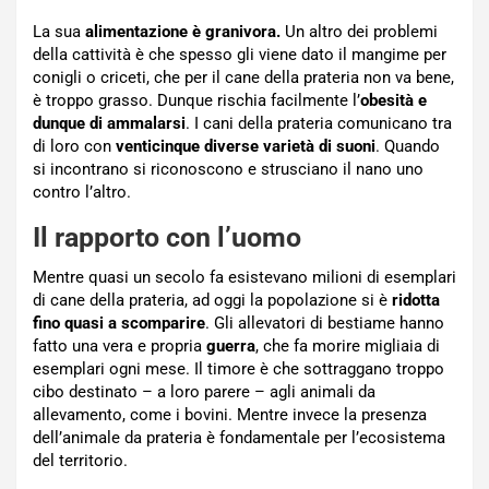
La sua
alimentazione è granivora.
Un altro dei problemi
della cattività è che spesso gli viene dato il mangime per
conigli o criceti, che per il cane della prateria non va bene,
è troppo grasso. Dunque rischia facilmente l’
obesità e
dunque di ammalarsi
. I cani della prateria comunicano tra
di loro con
venticinque diverse varietà di suoni
. Quando
si incontrano si riconoscono e strusciano il nano uno
contro l’altro.
Il rapporto con l’uomo
Mentre quasi un secolo fa esistevano milioni di esemplari
di cane della prateria, ad oggi la popolazione si è
ridotta
fino quasi a scomparire
. Gli allevatori di bestiame hanno
fatto una vera e propria
guerra
, che fa morire migliaia di
esemplari ogni mese. Il timore è che sottraggano troppo
cibo destinato – a loro parere – agli animali da
allevamento, come i bovini. Mentre invece la presenza
dell’animale da prateria è fondamentale per l’ecosistema
del territorio.