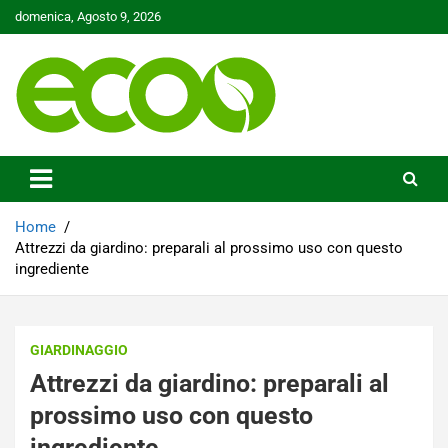
Skip
domenica, Agosto 9, 2026
to
content
Tutelare il nostro Pianeta è la nostra priorità
Ecoo.it
Home
Attrezzi da giardino: preparali al prossimo uso con questo
ingrediente
GIARDINAGGIO
Attrezzi da giardino: preparali al
prossimo uso con questo
ingrediente