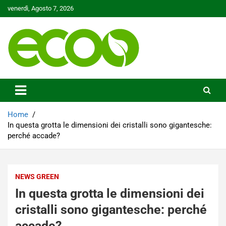
Skip
venerdì, Agosto 7, 2026
to
content
Tutelare il nostro Pianeta è la nostra priorità
Ecoo.it
Home
In questa grotta le dimensioni dei cristalli sono gigantesche:
perché accade?
NEWS GREEN
In questa grotta le dimensioni dei
cristalli sono gigantesche: perché
accade?