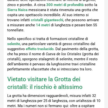
zinco e piombo. A circa
300 metri di profondità
sotto la
Sierra Naica
messicana è stata rinvenuta una grotta che
ospita uno spettacolo incredibile. Al suo interno si
trovano infatti
cristalli giganteschi
, che possono arrivare
a misurare anche
14 metri
di lunghezza e pesare ben 55
tonnellate.
Nello specifico si tratta di formazioni cristalline di
selenite
, una particolare varietà di gesso cristallino dal
suggestivo
effetto traslucido
. Dal pavimento della grotta,
che ha preso il nome di
Cueva de los Cristales
(grotta dei
cristalli), sporgono stalagmiti di selenite, mentre il resto
dell’ambiente è pervaso da lunghissime travi cristalline
perfettamente sfaccettate che si intrecciano tra loro.
Vietato visitare la Grotta dei
cristalli: il rischio è altissimo
La grotta ha dimensioni ragguardevoli, misura infatti 32
metri di lunghezza per 25 di larghezza, con un’altezza di 10
metri. Ma i numeri non si fermano qui: oltre a ospitare