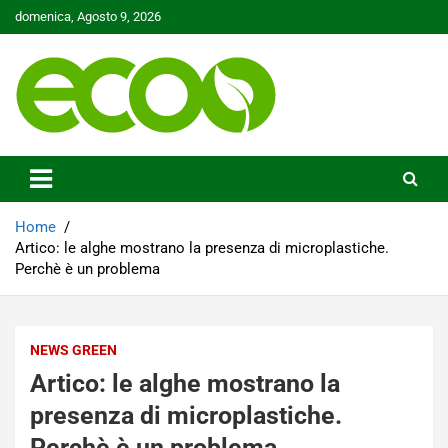
Skip
domenica, Agosto 9, 2026
to
content
Tutelare il nostro Pianeta è la nostra priorità
Ecoo.it
Home
Artico: le alghe mostrano la presenza di microplastiche.
Perchè è un problema
NEWS GREEN
Artico: le alghe mostrano la
presenza di microplastiche.
Perchè è un problema