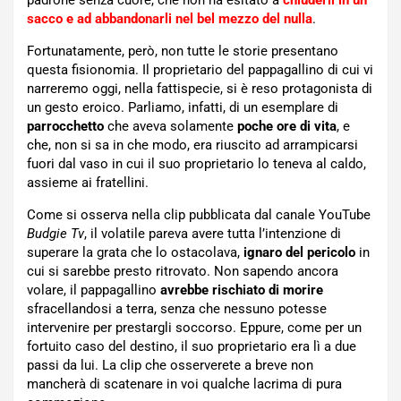
sacco e ad abbandonarli nel bel mezzo del nulla
.
Fortunatamente, però, non tutte le storie presentano
questa fisionomia. Il proprietario del pappagallino di cui vi
narreremo oggi, nella fattispecie, si è reso protagonista di
un gesto eroico. Parliamo, infatti, di un esemplare di
parrocchetto
che aveva solamente
poche ore di vita
, e
che, non si sa in che modo, era riuscito ad arrampicarsi
fuori dal vaso in cui il suo proprietario lo teneva al caldo,
assieme ai fratellini.
Come si osserva nella clip pubblicata dal canale YouTube
Budgie Tv
, il volatile pareva avere tutta l’intenzione di
superare la grata che lo ostacolava,
ignaro del pericolo
in
cui si sarebbe presto ritrovato. Non sapendo ancora
volare, il pappagallino
avrebbe rischiato di morire
sfracellandosi a terra, senza che nessuno potesse
intervenire per prestargli soccorso. Eppure, come per un
fortuito caso del destino, il suo proprietario era lì a due
passi da lui. La clip che osserverete a breve non
mancherà di scatenare in voi qualche lacrima di pura