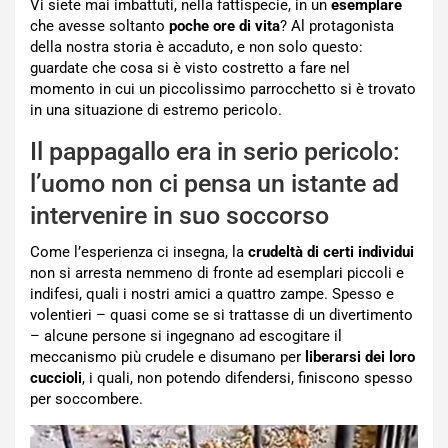
Vi siete mai imbattuti, nella fattispecie, in un
esemplare
che avesse soltanto
poche ore di vita
? Al protagonista
della nostra storia è accaduto, e non solo questo:
guardate che cosa si è visto costretto a fare nel
momento in cui un piccolissimo parrocchetto si è trovato
in una situazione di estremo pericolo.
Il pappagallo era in serio pericolo:
l’uomo non ci pensa un istante ad
intervenire in suo soccorso
Come l’esperienza ci insegna, la
crudeltà di certi individui
non si arresta nemmeno di fronte ad esemplari piccoli e
indifesi, quali i nostri amici a quattro zampe. Spesso e
volentieri – quasi come se si trattasse di un divertimento
– alcune persone si ingegnano ad escogitare il
meccanismo più crudele e disumano per
liberarsi dei loro
cuccioli
, i quali, non potendo difendersi, finiscono spesso
per soccombere.