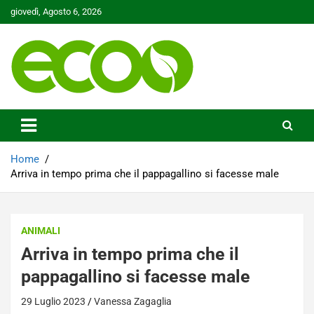
Skip
giovedì, Agosto 6, 2026
to
content
Tutelare il nostro Pianeta è la nostra priorità
Ecoo.it
Home
Arriva in tempo prima che il pappagallino si facesse male
ANIMALI
Arriva in tempo prima che il
pappagallino si facesse male
29 Luglio 2023
Vanessa Zagaglia