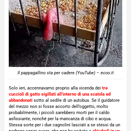
Il pappagallino sta per cadere (YouTube) – ecoo.it
Solo ieri, accennavamo proprio alla vicenda dei
tre
cuccioli di gatto sigillati all’interno di una scatola ed
abbandonati
sotto al sedile di un autobus. Se il guidatore
del mezzo non si fosse accorto dell’oggetto, molto
probabilmente, i piccoli sarebbero morti per il caldo
asfissiante, nonché per la mancanza di cibo e acqua.
Stessa sorte per i due cagnolini lasciati a se stessi da un
padrone senza cuore, che non ha esitato a
chiuderli in un