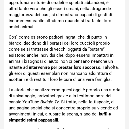
approfondire storie di crudeli e spietati abbandoni, è
altrettanto vero che gli esseri umani, nella stragrande
maggioranza dei casi, si dimostrano capaci di gesti di
incommensurabile altruismo quando si tratta dei loro
amici animali.
Così come esistono padroni ingrati che, di punto in
bianco, decidono di liberarsi dei loro cuccioli proprio
come se si trattasse di vecchi oggetti da “buttare”,
esistono anche individui che, dopo essersi imbattuti in
animali bisognosi di aiuto, non ci pensano neanche un
istante ad
intervenire per prestar loro soccorso
. Talvolta,
gli eroi di questi esemplari non mancano addirittura di
adottarli e di restituir loro le cure di una vera famiglia.
La storia che analizzeremo quest’oggi è proprio una storia
di salvataggio, arrivataci grazie alla testimonianza del
canale YouTube
Budgie Tv
. Si tratta, nella fattispecie, di
una pagina social che si concentra proprio su vicende ed
avvenimenti in cui, a rubare la scena, siano dei
buffi e
simpaticissimi pappagalli
.