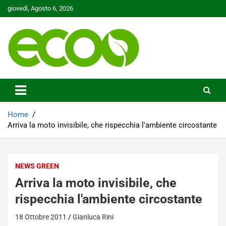
Skip
giovedì, Agosto 6, 2026
to
content
Tutelare il nostro Pianeta è la nostra priorità
Ecoo.it
Home
Arriva la moto invisibile, che rispecchia l'ambiente circostante
NEWS GREEN
Arriva la moto invisibile, che
rispecchia l'ambiente circostante
18 Ottobre 2011
Gianluca Rini