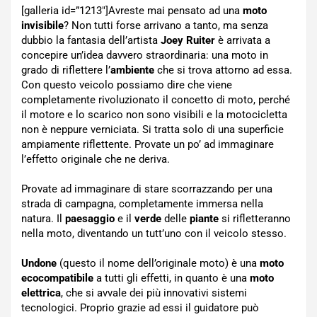
[galleria id=”1213″]Avreste mai pensato ad una
moto
invisibile
? Non tutti forse arrivano a tanto, ma senza
dubbio la fantasia dell’artista
Joey Ruiter
è arrivata a
concepire un’idea davvero straordinaria: una moto in
grado di riflettere l’
ambiente
che si trova attorno ad essa.
Con questo veicolo possiamo dire che viene
completamente rivoluzionato il concetto di moto, perché
il motore e lo scarico non sono visibili e la motocicletta
non è neppure verniciata. Si tratta solo di una superficie
ampiamente riflettente. Provate un po’ ad immaginare
l’effetto originale che ne deriva.
Provate ad immaginare di stare scorrazzando per una
strada di campagna, completamente immersa nella
natura. Il
paesaggio
e il
verde
delle
piante
si rifletteranno
nella moto, diventando un tutt’uno con il veicolo stesso.
Undone
(questo il nome dell’originale moto) è una
moto
ecocompatibile
a tutti gli effetti, in quanto è una
moto
elettrica
, che si avvale dei più innovativi sistemi
tecnologici. Proprio grazie ad essi il guidatore può