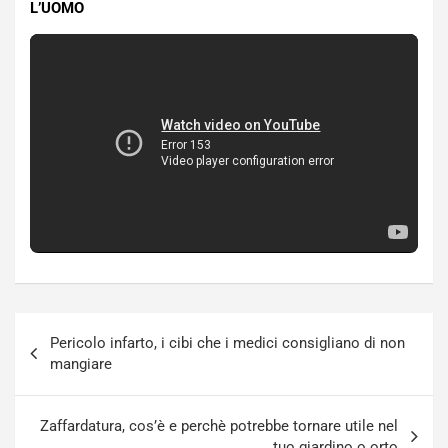
L’UOMO
Navigazione
Pericolo infarto, i cibi che i medici consigliano di non
articoli
mangiare
Zaffardatura, cos’è e perchè potrebbe tornare utile nel
tuo giardino o orto