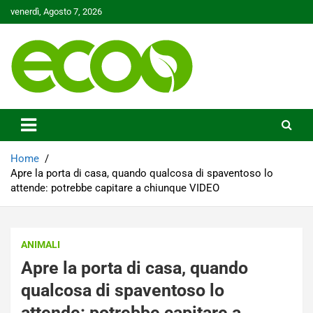
Skip
venerdì, Agosto 7, 2026
to
content
Tutelare il nostro Pianeta è la nostra priorità
Ecoo.it
Home
Apre la porta di casa, quando qualcosa di spaventoso lo
attende: potrebbe capitare a chiunque VIDEO
ANIMALI
Apre la porta di casa, quando
qualcosa di spaventoso lo
attende: potrebbe capitare a