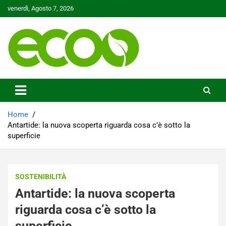
Skip
venerdì, Agosto 7, 2026
to
content
Tutelare il nostro Pianeta è la nostra priorità
Ecoo.it
Home
Antartide: la nuova scoperta riguarda cosa c’è sotto la
superficie
SOSTENIBILITÀ
Antartide: la nuova scoperta
riguarda cosa c’è sotto la
superficie