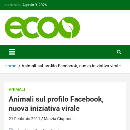
Skip
domenica, Agosto 9, 2026
to
content
Tutelare il nostro Pianeta è la nostra priorità
Ecoo.it
Home
Animali sul profilo Facebook, nuova iniziativa virale
ANIMALI
Animali sul profilo Facebook,
nuova iniziativa virale
21 Febbraio 2011
Marzia Giupponi