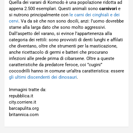
Quella dei varani di Komodo è una popolazione ridotta ad
appena 2.500 esemplari. Questi animali sono
carnivori
e
si nutrono principalmente con
le carni dei cinghiali e dei
cervi
. Va da sè che non sono docili, anzi: l’uomo dovrebbe
starne alla larga dato che sono molto aggressivi.
Dall’aspetto del varano, si evince l’appartenenza alla
categoria dei rettili: sono provvisti di denti lunghi e affilati
che diventano, oltre che strumenti per la masticazione,
anche ricettacolo di germi e batteri che procurano
infezioni alle prede prima di cibarsene. Oltre a queste
caratteristiche da predatore feroce, coi ”cugini”
coccodrilli hanno in comune un’altra caratteristica: essere
gli ultimi discendenti dei dinosauri
.
Immagini tratte da:
repubblica.it
city.corriere.it
barcapulita.org
britannica.com