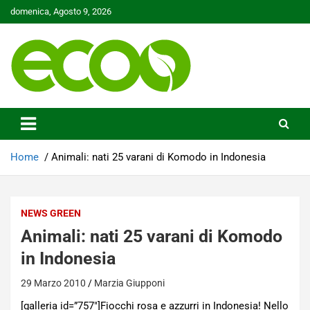
Skip
domenica, Agosto 9, 2026
to
content
Tutelare il nostro Pianeta è la nostra priorità
Ecoo.it
Home
Animali: nati 25 varani di Komodo in Indonesia
NEWS GREEN
Animali: nati 25 varani di Komodo
in Indonesia
29 Marzo 2010
Marzia Giupponi
[galleria id=”757″]Fiocchi rosa e azzurri in Indonesia! Nello