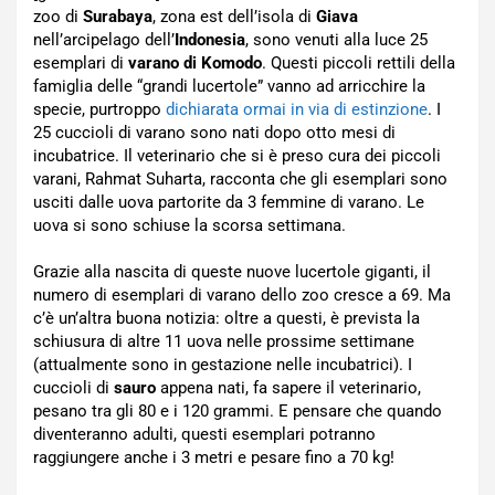
zoo di
Surabaya
, zona est dell’isola di
Giava
nell’arcipelago dell’
Indonesia
, sono venuti alla luce 25
esemplari di
varano di Komodo
. Questi piccoli rettili della
famiglia delle “grandi lucertole” vanno ad arricchire la
specie, purtroppo
dichiarata ormai in via di estinzione
. I
25 cuccioli di varano sono nati dopo otto mesi di
incubatrice. Il veterinario che si è preso cura dei piccoli
varani, Rahmat Suharta, racconta che gli esemplari sono
usciti dalle uova partorite da 3 femmine di varano. Le
uova si sono schiuse la scorsa settimana.
Grazie alla nascita di queste nuove lucertole giganti, il
numero di esemplari di varano dello zoo cresce a 69. Ma
c’è un’altra buona notizia: oltre a questi, è prevista la
schiusura di altre 11 uova nelle prossime settimane
(attualmente sono in gestazione nelle incubatrici). I
cuccioli di
sauro
appena nati, fa sapere il veterinario,
pesano tra gli 80 e i 120 grammi. E pensare che quando
diventeranno adulti, questi esemplari potranno
raggiungere anche i 3 metri e pesare fino a 70 kg!