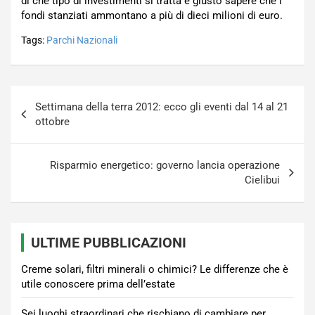
di che tipo di investimenti si tratta è giusto sapere che i
fondi stanziati ammontano a più di dieci milioni di euro.
Tags:
Parchi Nazionali
Navigazione
Settimana della terra 2012: ecco gli eventi dal 14 al 21
articoli
ottobre
Risparmio energetico: governo lancia operazione
Cielibui
ULTIME PUBBLICAZIONI
Creme solari, filtri minerali o chimici? Le differenze che è
utile conoscere prima dell’estate
Sei luoghi straordinari che rischiano di cambiare per