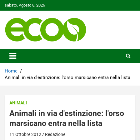
Skip
sabato, Agosto 8, 2026
to
content
Tutelare il nostro Pianeta è la nostra priorità
Ecoo.it
Home
Animali in via d'estinzione: l'orso marsicano entra nella lista
ANIMALI
Animali in via d'estinzione: l'orso
marsicano entra nella lista
11 Ottobre 2012
Redazione