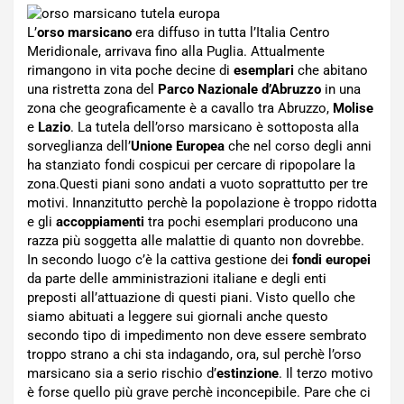
L’
orso marsicano
era diffuso in tutta l’Italia Centro
Meridionale, arrivava fino alla Puglia. Attualmente
rimangono in vita poche decine di
esemplari
che abitano
una ristretta zona del
Parco Nazionale d’Abruzzo
in una
zona che geograficamente è a cavallo tra Abruzzo,
Molise
e
Lazio
. La tutela dell’orso marsicano è sottoposta alla
sorveglianza dell’
Unione Europea
che nel corso degli anni
ha stanziato fondi cospicui per cercare di ripopolare la
zona.
Questi piani sono andati a vuoto soprattutto per tre
motivi. Innanzitutto perchè la popolazione è troppo ridotta
e gli
accoppiamenti
tra pochi esemplari producono una
razza più soggetta alle malattie di quanto non dovrebbe.
In secondo luogo c’è la cattiva gestione dei
fondi europei
da parte delle amministrazioni italiane e degli enti
preposti all’attuazione di questi piani. Visto quello che
siamo abituati a leggere sui giornali anche questo
secondo tipo di impedimento non deve essere sembrato
troppo strano a chi sta indagando, ora, sul perchè l’orso
marsicano sia a serio rischio d’
estinzione
. Il terzo motivo
è forse quello più grave perchè inconcepibile. Pare che ci