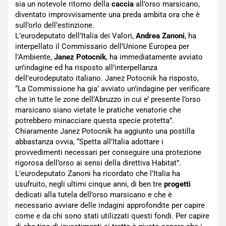
sia un notevole ritorno della
caccia
all’orso marsicano,
diventato improvvisamente una preda ambita ora che è
sull’orlo dell’estinzione.
L’eurodeputato dell’Italia dei Valori,
Andrea Zanoni
, ha
interpellato il Commissario dell’Unione Europea per
l’Ambiente,
Janez Potocnik
, ha immediatamente avviato
un’indagine ed ha risposto all’interpellanza
dell’eurodeputato italiano. Janez Potocnik ha risposto,
“La Commissione ha gia’ avviato un’indagine per verificare
che in tutte le zone dell’Abruzzo in cui e’ presente l’orso
marsicano siano vietate le pratiche venatorie che
potrebbero minacciare questa specie protetta”.
Chiaramente Janez Potocnik ha aggiunto una postilla
abbastanza ovvia, “Spetta all’Italia adottare i
provvedimenti necessari per conseguire una protezione
rigorosa dell’orso ai sensi della direttiva Habitat”.
L’eurodeputato Zanoni ha ricordato che l’Italia ha
usufruito, negli ultimi cinque anni, di ben tre
progetti
dedicati alla tutela dell’orso marsicano e che è
necessario avviare delle indagini approfondite per capire
come e da chi sono stati utilizzati questi fondi. Per capire