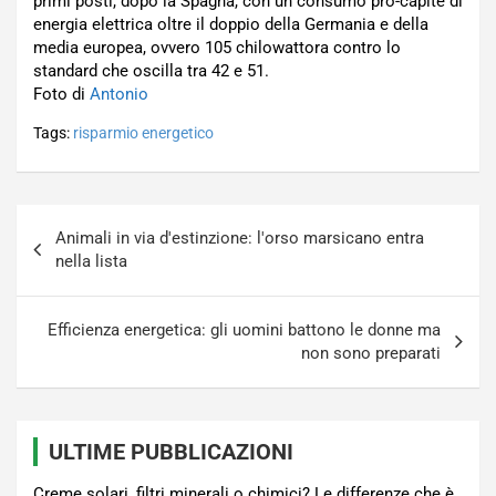
primi posti, dopo la Spagna, con un consumo pro-capite di
energia elettrica oltre il doppio della Germania e della
media europea, ovvero 105 chilowattora contro lo
standard che oscilla tra 42 e 51.
Foto di
Antonio
Tags:
risparmio energetico
Navigazione
Animali in via d'estinzione: l'orso marsicano entra
articoli
nella lista
Efficienza energetica: gli uomini battono le donne ma
non sono preparati
ULTIME PUBBLICAZIONI
Creme solari, filtri minerali o chimici? Le differenze che è