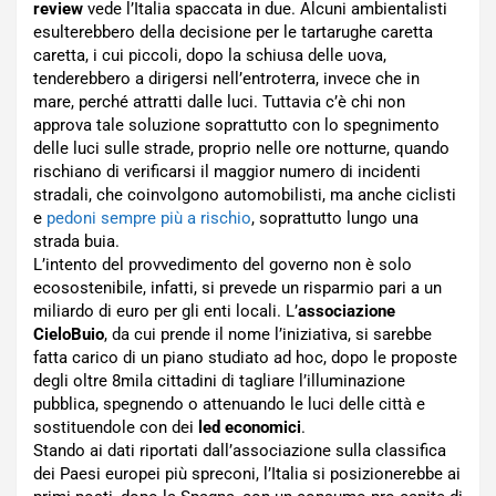
review
vede l’Italia spaccata in due. Alcuni ambientalisti
esulterebbero della decisione per le tartarughe caretta
caretta, i cui piccoli, dopo la schiusa delle uova,
tenderebbero a dirigersi nell’entroterra, invece che in
mare, perché attratti dalle luci. Tuttavia c’è chi non
approva tale soluzione soprattutto con lo spegnimento
delle luci sulle strade, proprio nelle ore notturne, quando
rischiano di verificarsi il maggior numero di incidenti
stradali, che coinvolgono automobilisti, ma anche ciclisti
e
pedoni sempre più a rischio
, soprattutto lungo una
strada buia.
L’intento del provvedimento del governo non è solo
ecosostenibile, infatti, si prevede un risparmio pari a un
miliardo di euro per gli enti locali. L’
associazione
CieloBuio
, da cui prende il nome l’iniziativa, si sarebbe
fatta carico di un piano studiato ad hoc, dopo le proposte
degli oltre 8mila cittadini di tagliare l’illuminazione
pubblica, spegnendo o attenuando le luci delle città e
sostituendole con dei
led economici
.
Stando ai dati riportati dall’associazione sulla classifica
dei Paesi europei più spreconi, l’Italia si posizionerebbe ai