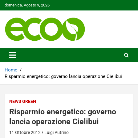
Skip
domenica, Agosto 9, 2026
to
content
Tutelare il nostro Pianeta è la nostra priorità
Ecoo.it
Home
Risparmio energetico: governo lancia operazione Cielibui
NEWS GREEN
Risparmio energetico: governo
lancia operazione Cielibui
11 Ottobre 2012
Luigi Putrino