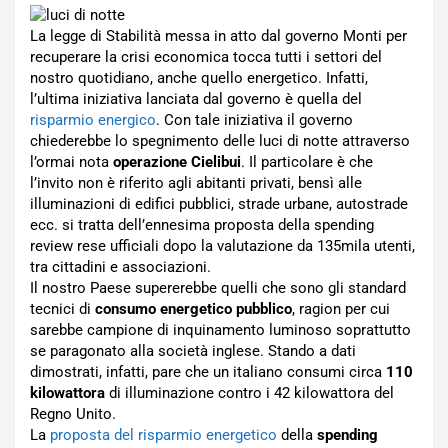
La legge di Stabilità messa in atto dal governo Monti per
recuperare la crisi economica tocca tutti i settori del
nostro quotidiano, anche quello energetico. Infatti,
l’ultima iniziativa lanciata dal governo è quella del
risparmio energico
. Con tale iniziativa il governo
chiederebbe lo spegnimento delle luci di notte attraverso
l’ormai nota
operazione Cielibui
. Il particolare è che
l’invito non è riferito agli abitanti privati, bensì alle
illuminazioni di edifici pubblici, strade urbane, autostrade
ecc. si tratta dell’ennesima proposta della spending
review rese ufficiali dopo la valutazione da 135mila utenti,
tra cittadini e associazioni.
Il nostro Paese supererebbe quelli che sono gli standard
tecnici di
consumo energetico pubblico
, ragion per cui
sarebbe campione di inquinamento luminoso soprattutto
se paragonato alla società inglese. Stando a dati
dimostrati, infatti, pare che un italiano consumi circa
110
kilowattora
di illuminazione contro i 42 kilowattora del
Regno Unito.
La
proposta del risparmio energetico
della
spending