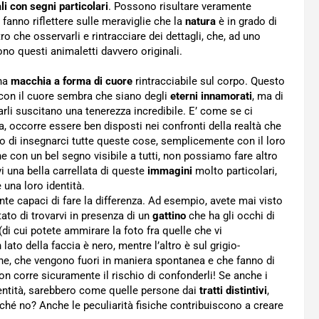
li con segni particolari
. Possono risultare veramente
 fanno riflettere sulle meraviglie che la
natura
è in grado di
 che osservarli e rintracciare dei dettagli, che, ad uno
no questi animaletti davvero originali.
una
macchia a forma di cuore
rintracciabile sul corpo. Questo
 con il cuore sembra che siano degli
eterni innamorati
, ma di
rli suscitano una tenerezza incredibile. E’ come se ci
 occorre essere ben disposti nei confronti della realtà che
o di insegnarci tutte queste cose, semplicemente con il loro
 con un bel segno visibile a tutti, non possiamo fare altro
i una bella carrellata di queste
immagini
molto particolari,
 una loro identità.
te capaci di fare la differenza. Ad esempio, avete mai visto
ato di trovarvi in presenza di un
gattino
che ha gli occhi di
(di cui potete ammirare la foto fra quelle che vi
ato della faccia è nero, mentre l’altro è sul grigio-
iche, che vengono fuori in maniera spontanea e che fanno di
on corre sicuramente il rischio di confonderli! Se anche i
dentità, sarebbero come quelle persone dai
tratti distintivi
,
hé no? Anche le peculiarità fisiche contribuiscono a creare