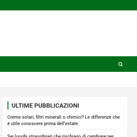
ULTIME PUBBLICAZIONI
Creme solari, filtri minerali o chimici? Le differenze che
è utile conoscere prima dell’estate
Sei luoghi straordinari che rischiano di cambiare per