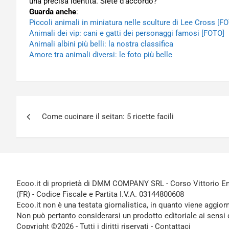
una precisa identità. Siete d’accordo?
Guarda anche
:
Piccoli animali in miniatura nelle sculture di Lee Cross [F
Animali dei vip: cani e gatti dei personaggi famosi [FOTO]
Animali albini più belli: la nostra classifica
Amore tra animali diversi: le foto più belle
Navigazione
Come cucinare il seitan: 5 ricette facili
articoli
Ecoo.it di proprietà di DMM COMPANY SRL - Corso Vittorio Ema
(FR) - Codice Fiscale e Partita I.V.A. 03144800608
Ecoo.it non è una testata giornalistica, in quanto viene aggior
Non può pertanto considerarsi un prodotto editoriale ai sensi 
Copyright ©2026 - Tutti i diritti riservati -
Contattaci