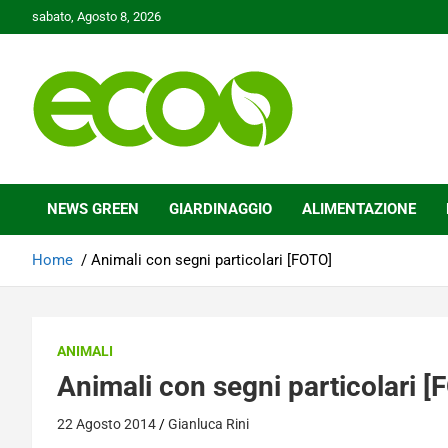
Skip
sabato, Agosto 8, 2026
to
content
Tutelare il nostro Pianeta è la nostra priorità
Ecoo.it
NEWS GREEN
GIARDINAGGIO
ALIMENTAZIONE
Home
Animali con segni particolari [FOTO]
ANIMALI
Animali con segni particolari [
22 Agosto 2014
Gianluca Rini