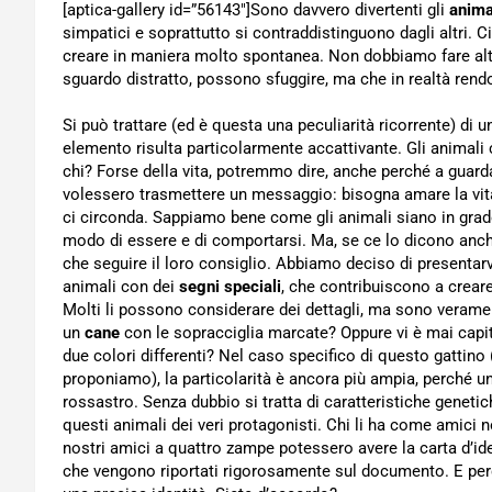
[aptica-gallery id=”56143″]Sono davvero divertenti gli
anima
simpatici e soprattutto si contraddistinguono dagli altri. Ci
creare in maniera molto spontanea. Non dobbiamo fare altro
sguardo distratto, possono sfuggire, ma che in realtà rendo
Si può trattare (ed è questa una peculiarità ricorrente) di 
elemento risulta particolarmente accattivante. Gli animali
chi? Forse della vita, potremmo dire, anche perché a guarda
volessero trasmettere un messaggio: bisogna amare la vita,
ci circonda. Sappiamo bene come gli animali siano in grad
modo di essere e di comportarsi. Ma, se ce lo dicono anche
che seguire il loro consiglio. Abbiamo deciso di presentarv
animali con dei
segni speciali
, che contribuiscono a creare
Molti li possono considerare dei dettagli, ma sono veramen
un
cane
con le sopracciglia marcate? Oppure vi è mai capit
due colori differenti? Nel caso specifico di questo gattino 
proponiamo), la particolarità è ancora più ampia, perché un l
rossastro. Senza dubbio si tratta di caratteristiche genet
questi animali dei veri protagonisti. Chi li ha come amici n
nostri amici a quattro zampe potessero avere la carta d’i
che vengono riportati rigorosamente sul documento. E perc