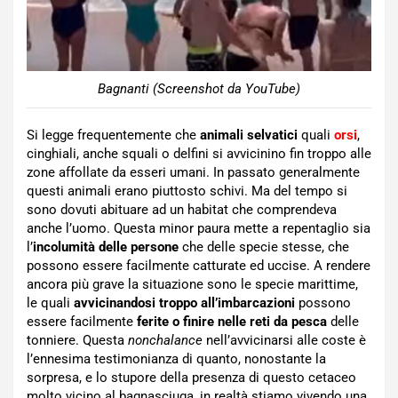
Bagnanti (Screenshot da YouTube)
Si legge frequentemente che
animali selvatici
quali
orsi
,
cinghiali, anche squali o delfini si avvicinino fin troppo alle
zone affollate da esseri umani. In passato generalmente
questi animali erano piuttosto schivi. Ma del tempo si
sono dovuti abituare ad un habitat che comprendeva
anche l’uomo. Questa minor paura mette a repentaglio sia
l’
incolumità delle persone
che delle specie stesse, che
possono essere facilmente catturate ed uccise. A rendere
ancora più grave la situazione sono le specie marittime,
le quali
avvicinandosi troppo all’imbarcazioni
possono
essere facilmente
ferite o finire nelle reti da pesca
delle
tonniere. Questa
nonchalance
nell’avvicinarsi alle coste è
l’ennesima testimonianza di quanto, nonostante la
sorpresa, e lo stupore della presenza di questo cetaceo
molto vicino al bagnasciuga, in realtà stiamo vivendo una