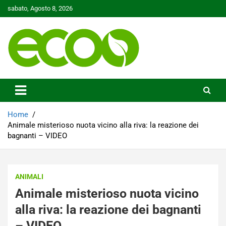
Skip
sabato, Agosto 8, 2026
to
content
Tutelare il nostro Pianeta è la nostra priorità
Ecoo.it
Home
Animale misterioso nuota vicino alla riva: la reazione dei
bagnanti – VIDEO
ANIMALI
Animale misterioso nuota vicino
alla riva: la reazione dei bagnanti
– VIDEO