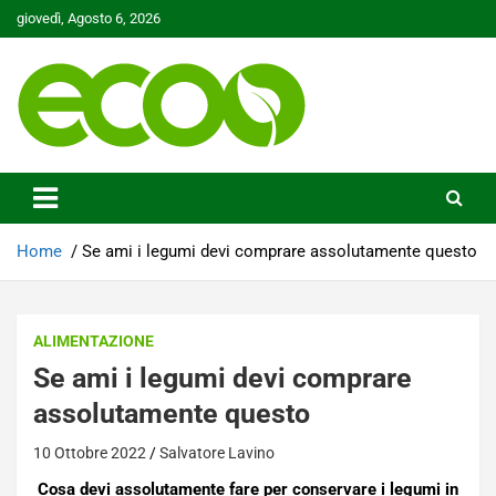
Skip
giovedì, Agosto 6, 2026
to
content
Tutelare il nostro Pianeta è la nostra priorità
Ecoo.it
Home
Se ami i legumi devi comprare assolutamente questo
ALIMENTAZIONE
Se ami i legumi devi comprare
assolutamente questo
10 Ottobre 2022
Salvatore Lavino
Cosa devi assolutamente fare per conservare i legumi in