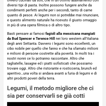
ovvero cucinati da soli, che in un ottimo abbinamento con
diversi tipi di pasta. Inoltre possono fungere anche da
condimenti perfetti anche per i secondi, tanto di carne
quanto di pesce. Ai legumi non si potrebbe mai rinunciare,
e questo alimento naturale ha ricevuto il giusto omaggio
in più di una opera filmica o di altro tipo.
Basti pensare ai famosi
fagioli alla messicana mangiati
da Bud Spencer e Terence Hill
nei loro western all’italiana
degli anni Settanta. Davvero i legumi sono eccellenti, un
cibo nobile per quello che fanno e che ha sfamato milioni
e milioni di persone costrette alla povertà. In molti tra i
nostri nonni ce lo potranno raccontare. Altro che
tagliatelle, lasagne ed i piatti sofisticati che possiamo
trovare oggi. Altro che ristorante e rosticceria, brunch ed
aperitivo…una volta si andava avanti a furia di legumi e di
altri prodotti poveri della terra.
Legumi, il metodo migliore che ci
sia per conservarli se già cotti