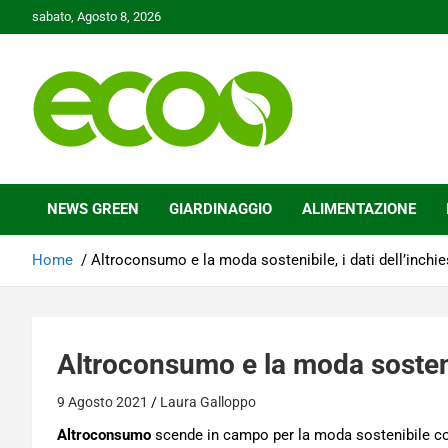
Skip
sabato, Agosto 8, 2026
to
content
Tutelare il nostro Pianeta è la nostra priorità
Ecoo.it
NEWS GREEN
GIARDINAGGIO
ALIMENTAZIONE
Home
Altroconsumo e la moda sostenibile, i dati dell’inchie
Altroconsumo e la moda sostenib
9 Agosto 2021
Laura Galloppo
Altroconsumo
scende in campo per la moda sostenibile co