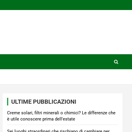
ULTIME PUBBLICAZIONI
Creme solari, filtri minerali o chimici? Le differenze che
è utile conoscere prima dell’estate
Sei luoghi straordinari che rischiano di cambiare per