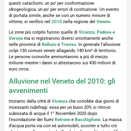
questi cataclismi, un po’ per conformazione
idrogeologica, un po’ per errori di costruzione. Un evento
di portata simile, anche se con un numero minore di
vittime, si verificò nel
2010
nella regione del
Veneto
.
Le zone più colpite furono quelle di
Vicenza, Padova e
Verona
ma si registrarono diversi smottamenti anche
nelle province di
Belluno
e
Treviso
. In generale l’alluvione
colpì 130 comuni veneti allagando 140 km² di territorio.
Le persone coinvolte ammontarono a più di mezzo
milione mentre i danni si attestarono sui 430 milioni di
euro circa.
Alluvione nel Veneto del 2010: gli
avvenimenti
Iniziamo dalla città di
Vicenza
che conobbe due giorni di
incessanti nubifragi: essa per un buon 20% si ritrovò
subissata di acqua il 1° Novembre 2020 dopo
l’esondazione dei fiumi
Retrone
e
Bacchiglione
. La massa
d’acqua porta via con sé automobili, scooter e tutto ciò