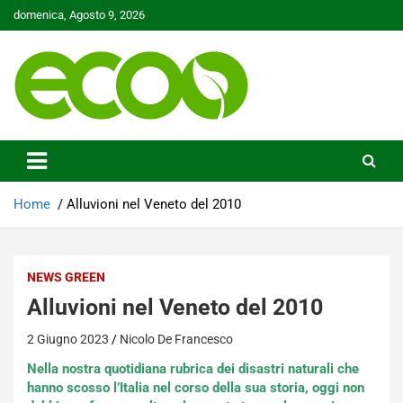
Skip
domenica, Agosto 9, 2026
to
content
Tutelare il nostro Pianeta è la nostra priorità
Ecoo.it
Home
Alluvioni nel Veneto del 2010
NEWS GREEN
Alluvioni nel Veneto del 2010
2 Giugno 2023
Nicolo De Francesco
Nella nostra quotidiana rubrica dei disastri naturali che
hanno scosso l’Italia nel corso della sua storia, oggi non