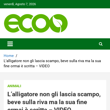
Skip
venerdì, Agosto 7, 2026
to
content
Tutelare il nostro Pianeta è la nostra priorità
Ecoo.it
Home
L’alligatore non gli lascia scampo, beve sulla riva ma la sua
fine ormai è scritta – VIDEO
ANIMALI
L’alligatore non gli lascia scampo,
beve sulla riva ma la sua fine
ormai è scritta – VIDEO