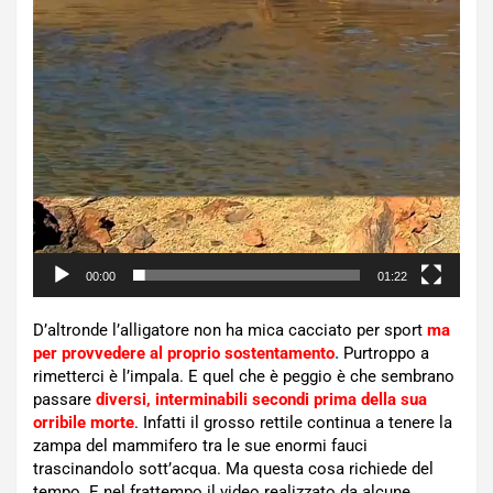
00:00
01:22
D’altronde l’alligatore non ha mica cacciato per sport
ma
per provvedere al proprio sostentamento
.
Purtroppo a
rimetterci è l’impala. E quel che è peggio è che sembrano
passare
diversi, interminabili secondi prima della sua
orribile morte
. Infatti il grosso rettile continua a tenere la
zampa del mammifero tra le sue enormi fauci
trascinandolo sott’acqua. Ma questa cosa richiede del
tempo. E nel frattempo il video realizzato da alcune