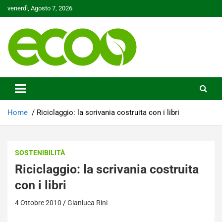
Skip
venerdì, Agosto 7, 2026
to
content
Tutelare il nostro Pianeta è la nostra priorità
Ecoo.it
Home
Riciclaggio: la scrivania costruita con i libri
SOSTENIBILITÀ
Riciclaggio: la scrivania costruita
con i libri
4 Ottobre 2010
Gianluca Rini