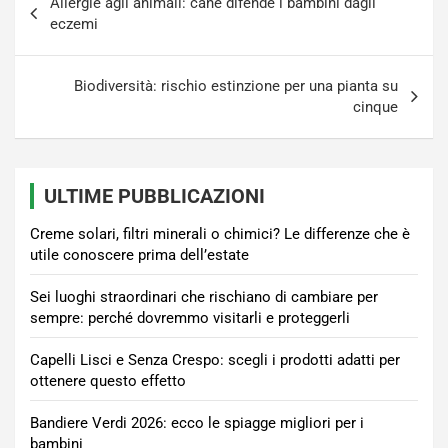
Allergie agli animali: cane difende i bambini dagli
articoli
eczemi
Biodiversità: rischio estinzione per una pianta su
cinque
ULTIME PUBBLICAZIONI
Creme solari, filtri minerali o chimici? Le differenze che è
utile conoscere prima dell’estate
Sei luoghi straordinari che rischiano di cambiare per
sempre: perché dovremmo visitarli e proteggerli
Capelli Lisci e Senza Crespo: scegli i prodotti adatti per
ottenere questo effetto
Bandiere Verdi 2026: ecco le spiagge migliori per i
bambini