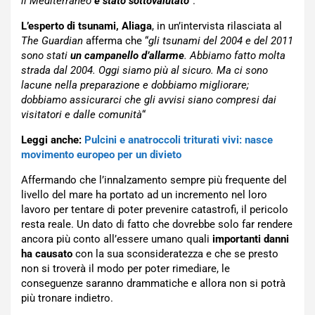
il Mediterraneo
è stato sottovalutato
“.
L’esperto di tsunami, Aliaga
, in un’intervista rilasciata al
The Guardian
afferma che “
gli tsunami del 2004 e del 2011
sono stati
un campanello d’allarme
. Abbiamo fatto molta
strada dal 2004. Oggi siamo più al sicuro. Ma ci sono
lacune nella preparazione e dobbiamo migliorare;
dobbiamo assicurarci che gli avvisi siano compresi dai
visitatori e dalle comunità
“
Leggi anche:
Pulcini e anatroccoli triturati vivi: nasce
movimento europeo per un divieto
Affermando che l’innalzamento sempre più frequente del
livello del mare ha portato ad un incremento nel loro
lavoro per tentare di poter prevenire catastrofi, il pericolo
resta reale. Un dato di fatto che dovrebbe solo far rendere
ancora più conto all’essere umano quali
importanti danni
ha causato
con la sua sconsideratezza e che se presto
non si troverà il modo per poter rimediare, le
conseguenze saranno drammatiche e allora non si potrà
più tronare indietro.