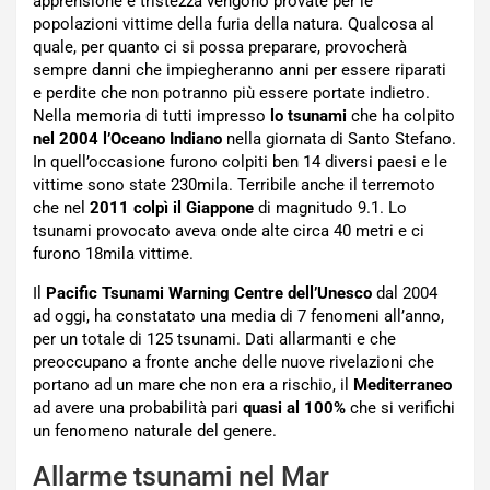
apprensione e tristezza vengono provate per le
popolazioni vittime della furia della natura. Qualcosa al
quale, per quanto ci si possa preparare, provocherà
sempre danni che impiegheranno anni per essere riparati
e perdite che non potranno più essere portate indietro.
Nella memoria di tutti impresso
lo tsunami
che ha colpito
nel 2004 l’Oceano Indiano
nella giornata di Santo Stefano.
In quell’occasione furono colpiti ben 14 diversi paesi e le
vittime sono state 230mila. Terribile anche il terremoto
che nel
2011 colpì il Giappone
di magnitudo 9.1. Lo
tsunami provocato aveva onde alte circa 40 metri e ci
furono 18mila vittime.
Il
Pacific Tsunami Warning Centre dell’Unesco
dal 2004
ad oggi, ha constatato una media di 7 fenomeni all’anno,
per un totale di 125 tsunami. Dati allarmanti e che
preoccupano a fronte anche delle nuove rivelazioni che
portano ad un mare che non era a rischio, il
Mediterraneo
ad avere una probabilità pari
quasi al 100%
che si verifichi
un fenomeno naturale del genere.
Allarme tsunami nel Mar