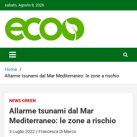
Skip
sabato, Agosto 8, 2026
to
content
Tutelare il nostro Pianeta è la nostra priorità
Ecoo.it
Home
Allarme tsunami dal Mar Mediterraneo: le zone a rischio
NEWS GREEN
Allarme tsunami dal Mar
Mediterraneo: le zone a rischio
3 Luglio 2022
Francesca Di Marco