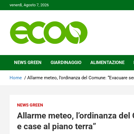
Skip
venerdì, Agosto 7, 2026
to
content
Tutelare il nostro Pianeta è la nostra priorità
Ecoo.it
NEWS GREEN
GIARDINAGGIO
ALIMENTAZIONE
Home
Allarme meteo, l’ordinanza del Comune: “Evacuare semi
NEWS GREEN
Allarme meteo, l’ordinanza del
e case al piano terra”