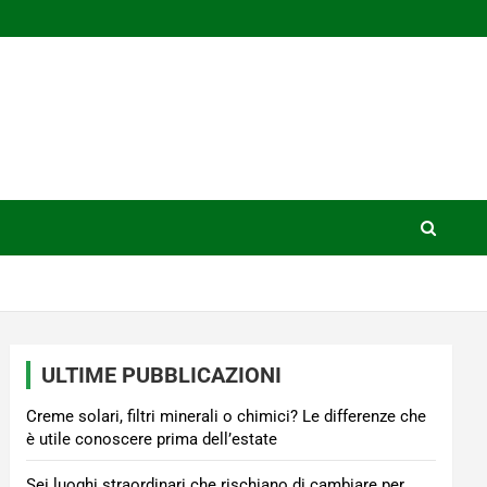
ULTIME PUBBLICAZIONI
Creme solari, filtri minerali o chimici? Le differenze che
è utile conoscere prima dell’estate
Sei luoghi straordinari che rischiano di cambiare per