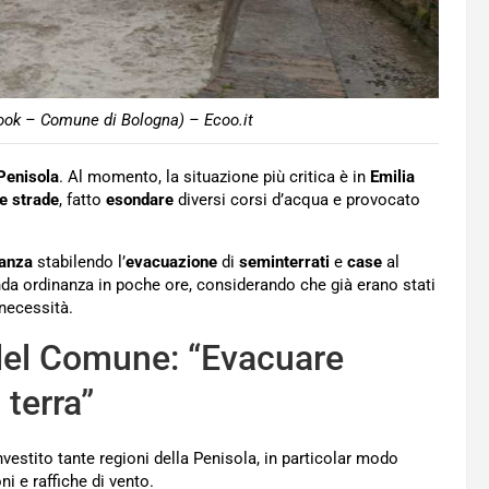
ook – Comune di Bologna) – Ecoo.it
Penisola
. Al momento, la situazione più critica è in
Emilia
e strade
, fatto
esondare
diversi corsi d’acqua e provocato
nanza
stabilendo l’
evacuazione
di
seminterrati
e
case
al
nda ordinanza in poche ore, considerando che già erano stati
 necessità.
del Comune: “Evacuare
 terra”
nvestito tante regioni della Penisola, in particolar modo
ni e raffiche di vento.