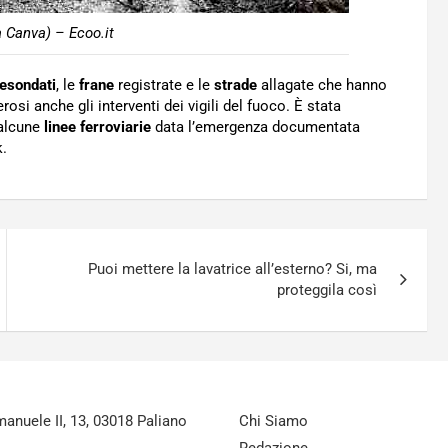
a Canva) – Ecoo.it
 esondati
, le
frane
registrate e le
strade
allagate che hanno
osi anche gli interventi dei vigili del fuoco. È stata
alcune
linee ferroviarie
data l’emergenza documentata
k.
Puoi mettere la lavatrice all’esterno? Si, ma
proteggila così
nuele II, 13, 03018 Paliano
Chi Siamo