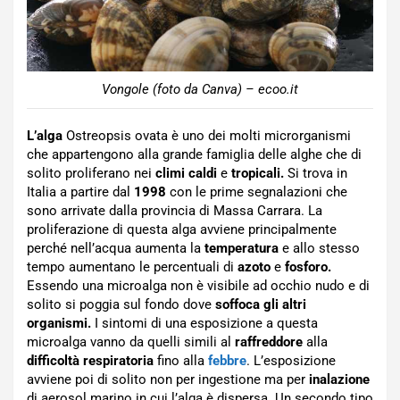
Vongole (foto da Canva) – ecoo.it
L’alga
Ostreopsis ovata è uno dei molti microrganismi
che appartengono alla grande famiglia delle alghe che di
solito proliferano nei
climi caldi
e
tropicali.
Si trova in
Italia a partire dal
1998
con le prime segnalazioni che
sono arrivate dalla provincia di Massa Carrara. La
proliferazione di questa alga avviene principalmente
perché nell’acqua aumenta la
temperatura
e allo stesso
tempo aumentano le percentuali di
azoto
e
fosforo.
Essendo una microalga non è visibile ad occhio nudo e di
solito si poggia sul fondo dove
soffoca gli altri
organismi.
I sintomi di una esposizione a questa
microalga vanno da quelli simili al
raffreddore
alla
difficoltà respiratoria
fino alla
febbre
. L’esposizione
avviene poi di solito non per ingestione ma per
inalazione
di aerosol marino in cui l’alga è dispersa. Un secondo tipo