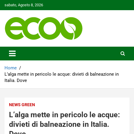
Skip
sabato, Agosto 8, 2026
to
content
Tutelare il nostro Pianeta è la nostra priorità
Ecoo.it
Home
L’alga mette in pericolo le acque: divieti di balneazione in
Italia. Dove
NEWS GREEN
L’alga mette in pericolo le acque:
divieti di balneazione in Italia.
Dove