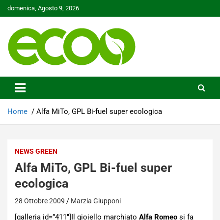
Skip
domenica, Agosto 9, 2026
to
content
Tutelare il nostro Pianeta è la nostra priorità
Ecoo.it
Home
Alfa MiTo, GPL Bi-fuel super ecologica
NEWS GREEN
Alfa MiTo, GPL Bi-fuel super
ecologica
28 Ottobre 2009
Marzia Giupponi
[galleria id=”411″]Il gioiello marchiato
Alfa Romeo
si fa