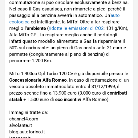
commutazione si può circolare esclusivamente a benzina.
Nel caso il Gas esaurisca, non rimarrete a piedi perchè il
passaggio alla benzina avverrà in automatico. Un’
auto
ecologica
ed intelligente, la MiTo! Oltre a far respirare
meglio l’
ambiente
(
ridotte le emissioni di CO2
: 131 g/Km),
Alfa MiTo GPL fa respirare meglio anche il portafogli.
Infatti questo modello alimentato a Gas fa risparmiare il
50% sul carburante: un pieno di Gas costa solo 21 euro e
permette (congiuntamente al pieno di benzina) di
percorrere 1.200 Km.
MiTo 1.400cc Gpl Turbo 120 Cv è già disponibile presso le
Concessionarie Alfa Romeo
. In caso di rottamazione di un
veicolo obsoleto immatricolato entro il 31/12/1999, il
prezzo scende fino a 13.900 euro (3.000 euro di
contributi
statali
+ 1.500 euro di
eco incentivi
Alfa Romeo).
Immagini tratte da:
channel4.com
alvolante.it
blog.autotorino.it