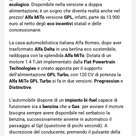
ecologico
. Disponibile nella versione a doppia
alimentazione, è un sogno che diventa realtà anche nel
prezzo!
Alfa MiTo
versione
GPL
, infatti, parte da 13.900
euro al netto degli
eco incentivi
statali e delle
concessionarie.
La casa automobilistica italiana Alfa Romeo, dopo aver
trasformato
Alfa Delta
in una berlina eco sostenibile,
raddoppia con la splendida
Alfa MiTo
. Dotata di un
motore 1.4 T-Jet implementato dalla
Fiat Powertrain
Technologies
e creato apposta per il supporto
dell’alimentazione
GPL Turbo
, con 120 CV di potenza la
Alfa MiTo GPL Turbo
si fa in due versioni:
Pregression
e
Distinctive
.
L’automobile dispone di un
impianto bi-fuel
capace di
funzionare sia a
benzina
che a
Gas
: per avviare il motore
bisogna sempre avere disponibile nel serbatoio la
benzina, successivamente avviene in automatico il
passaggio al Gpl (questione di pochi secondi). A
discrezione del conducente, premendo il pulsante della