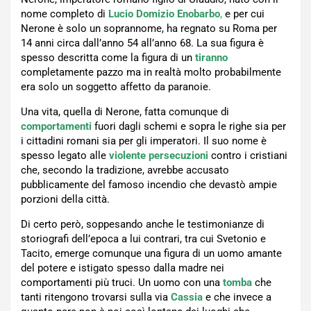
nome completo di
Lucio Domizio Enobarbo
,
e per cui
Nerone è solo un soprannome, ha regnato su Roma per
14 anni circa dall’anno 54 all’anno 68. La sua figura è
spesso descritta come la figura di un
tiranno
completamente pazzo ma in realtà molto probabilmente
era solo un soggetto affetto da paranoie.
Una vita, quella di Nerone, fatta comunque di
comportamenti
fuori dagli schemi e sopra le righe sia per
i cittadini romani sia per gli imperatori. Il suo nome è
spesso legato alle
violente persecuzioni
contro i cristiani
che, secondo la tradizione, avrebbe accusato
pubblicamente del famoso incendio che devastò ampie
porzioni della città.
Di certo però, soppesando anche le testimonianze di
storiografi dell’epoca a lui contrari, tra cui Svetonio e
Tacito, emerge comunque una figura di un uomo amante
del potere e istigato spesso dalla madre nei
comportamenti più truci. Un uomo con una
tomba
che
tanti ritengono trovarsi sulla via
Cassia
e che invece a