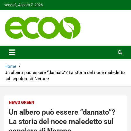
Skip
venerdì, Agosto 7, 2026
to
content
Tutelare il nostro Pianeta è la nostra priorità
Ecoo.it
Home
Un albero può essere “dannato”? La storia del noce maledetto
sul sepolcro di Nerone
NEWS GREEN
Un albero può essere “dannato”?
La storia del noce maledetto sul
sepolcro di Nerone