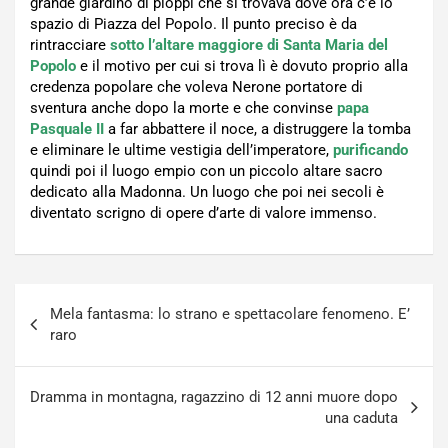
grande giardino di pioppi che si trovava dove ora c’è lo
spazio di Piazza del Popolo. Il punto preciso è da
rintracciare
sotto l’altare maggiore di Santa Maria del
Popolo
e il motivo per cui si trova lì è dovuto proprio alla
credenza popolare che voleva Nerone portatore di
sventura anche dopo la morte e che convinse
papa
Pasquale II
a far abbattere il noce, a distruggere la tomba
e eliminare le ultime vestigia dell’imperatore,
purificando
quindi poi il luogo empio con un piccolo altare sacro
dedicato alla Madonna. Un luogo che poi nei secoli è
diventato scrigno di opere d’arte di valore immenso.
Navigazione
Mela fantasma: lo strano e spettacolare fenomeno. E’
articoli
raro
Dramma in montagna, ragazzino di 12 anni muore dopo
una caduta