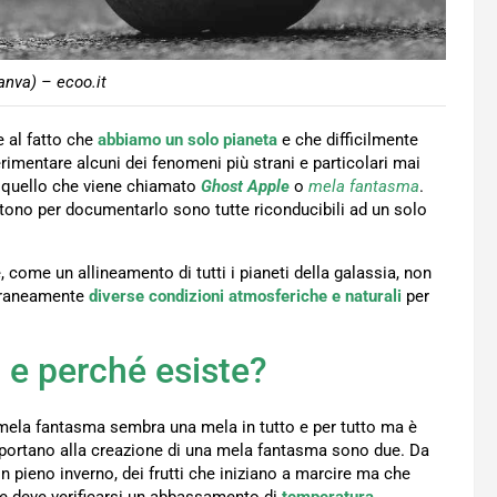
anva) – ecoo.it
e al fatto che
abbiamo un solo pianeta
e che difficilmente
erimentare alcuni dei fenomeni più strani e particolari mai
o quello che viene chiamato
Ghost Apple
o
mela fantasma
.
tono per documentarlo sono tutte riconducibili ad un solo
ome un allineamento di tutti i pianeti della galassia, non
poraneamente
diverse condizioni atmosferiche e naturali
per
 e perché esiste?
mela fantasma sembra una mela in tutto e per tutto ma è
e portano alla creazione di una mela fantasma sono due. Da
n pieno inverno, dei frutti che iniziano a marcire ma che