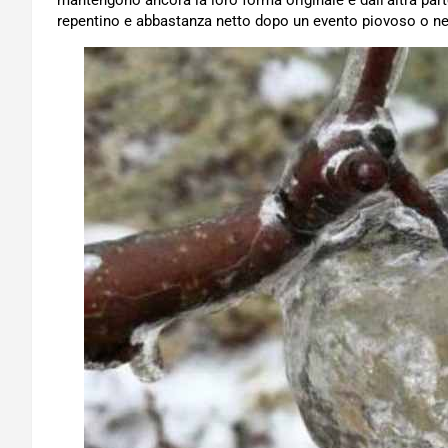
mantengono ancora la loro forma originale e dall’altra par
repentino e abbastanza netto dopo un evento piovoso o n