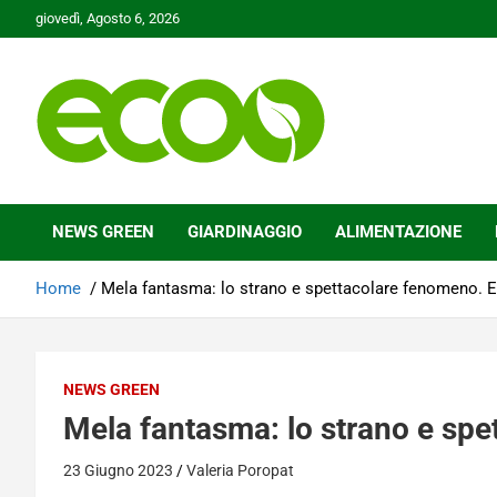
Skip
giovedì, Agosto 6, 2026
to
content
Tutelare il nostro Pianeta è la nostra priorità
Ecoo.it
NEWS GREEN
GIARDINAGGIO
ALIMENTAZIONE
Home
Mela fantasma: lo strano e spettacolare fenomeno. E’
NEWS GREEN
Mela fantasma: lo strano e spe
23 Giugno 2023
Valeria Poropat