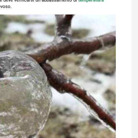
te deve verificarsi un abbassamento di
temperatura
evoso.