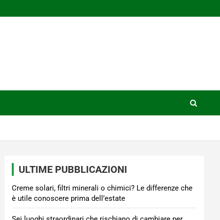
ULTIME PUBBLICAZIONI
Creme solari, filtri minerali o chimici? Le differenze che
è utile conoscere prima dell’estate
Sei luoghi straordinari che rischiano di cambiare per