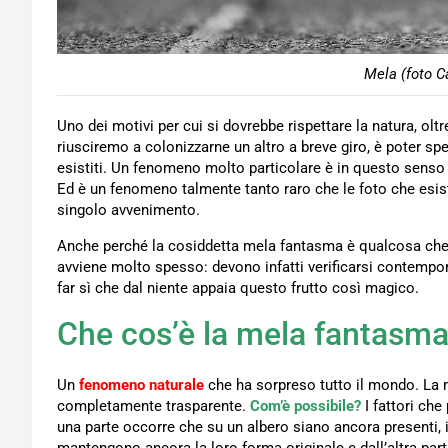
Mela (foto C
Uno dei motivi per cui si dovrebbe rispettare la natura, oltr
riusciremo a colonizzarne un altro a breve giro, è poter sp
esistiti. Un fenomeno molto particolare è in questo sens
Ed è un fenomeno talmente tanto raro che le foto che esis
singolo avvenimento.
Anche perché la cosiddetta mela fantasma è qualcosa che, c
avviene molto spesso: devono infatti verificarsi contem
far sì che dal niente appaia questo frutto così magico.
Che cos’è la mela fantasma
Un
fenomeno naturale
che ha sorpreso tutto il mondo. La 
completamente trasparente.
Com’è possibile?
I fattori ch
una parte occorre che su un albero siano ancora presenti, i