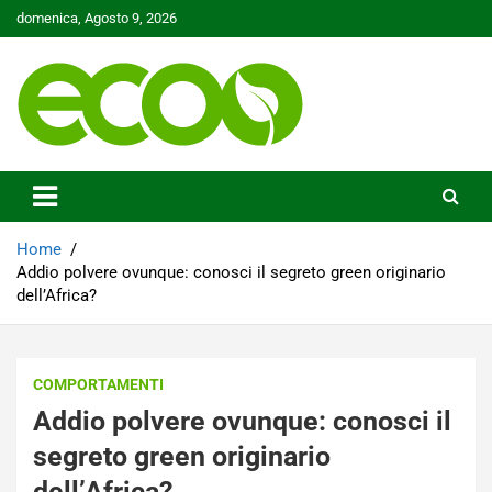
Skip
domenica, Agosto 9, 2026
to
content
Tutelare il nostro Pianeta è la nostra priorità
Ecoo.it
Home
Addio polvere ovunque: conosci il segreto green originario
dell’Africa?
COMPORTAMENTI
Addio polvere ovunque: conosci il
segreto green originario
dell’Africa?