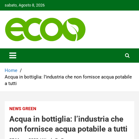
Skip
sabato, Agosto 8, 2026
to
content
Tutelare il nostro Pianeta è la nostra priorità
Ecoo.it
Home
Acqua in bottiglia: l’industria che non fornisce acqua potabile
a tutti
NEWS GREEN
Acqua in bottiglia: l’industria che
non fornisce acqua potabile a tutti