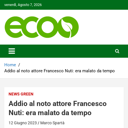
Skip
venerdì, Agosto 7, 2026
to
content
Tutelare il nostro Pianeta è la nostra priorità
Ecoo.it
Home
Addio al noto attore Francesco Nuti: era malato da tempo
NEWS GREEN
Addio al noto attore Francesco
Nuti: era malato da tempo
12 Giugno 2023
Marco Spartà