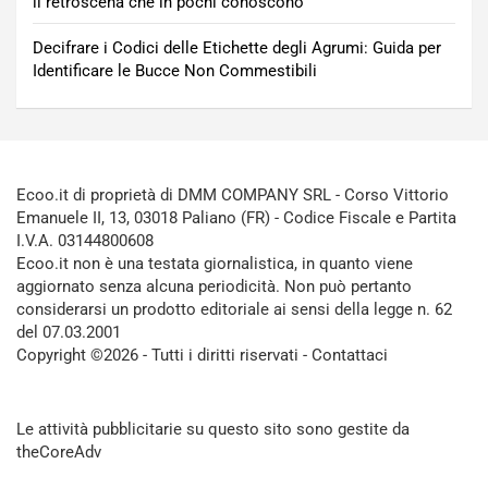
il retroscena che in pochi conoscono
Decifrare i Codici delle Etichette degli Agrumi: Guida per
Identificare le Bucce Non Commestibili
Ecoo.it di proprietà di DMM COMPANY SRL - Corso Vittorio
Emanuele II, 13, 03018 Paliano (FR) - Codice Fiscale e Partita
I.V.A. 03144800608
Ecoo.it non è una testata giornalistica, in quanto viene
aggiornato senza alcuna periodicità. Non può pertanto
considerarsi un prodotto editoriale ai sensi della legge n. 62
del 07.03.2001
Copyright ©2026 - Tutti i diritti riservati -
Contattaci
Le attività pubblicitarie su questo sito sono gestite da
theCoreAdv