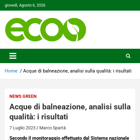
Skip
giovedì, Agosto 6, 2026
to
content
Tutelare il nostro Pianeta è la nostra priorità
Ecoo.it
Home
Acque di balneazione, analisi sulla qualità: i risultati
NEWS GREEN
Acque di balneazione, analisi sulla
qualità: i risultati
7 Luglio 2023
Marco Spartà
Secondo il monitoraggio effettuato dal Sistema nazionale