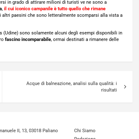
i in grado di attirare milioni di turisti ve ne sono a
a
,
il cui iconico campanile è tutto quello che rimane
iti altri paesini che sono letteralmente scomparsi alla vista a
is (Udine) sono solamente alcuni degli esempi disponibili in
oro
fascino incomparabile
, ormai destinati a rimanere delle
Acque di balneazione, analisi sulla qualità: i
risultati
nuele II, 13, 03018 Paliano
Chi Siamo