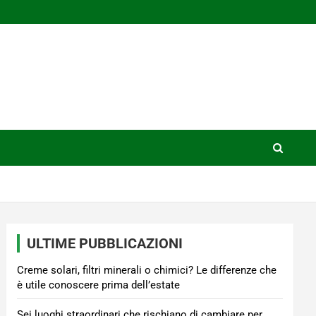
ULTIME PUBBLICAZIONI
Creme solari, filtri minerali o chimici? Le differenze che
è utile conoscere prima dell’estate
Sei luoghi straordinari che rischiano di cambiare per