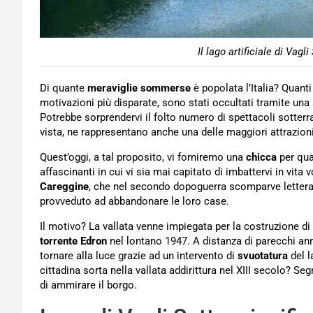
Il lago artificiale di Vagl
Di quante
meraviglie sommerse
è popolata l’Italia? Quanti
motivazioni più disparate, sono stati occultati tramite una 
Potrebbe sorprendervi il folto numero di spettacoli sotterran
vista, ne rappresentano anche una delle maggiori attrazioni 
Quest’oggi, a tal proposito, vi forniremo una
chicca
per qua
affascinanti in cui vi sia mai capitato di imbattervi in vita v
Careggine
, che nel secondo dopoguerra scomparve letteralm
provveduto ad abbandonare le loro case.
Il motivo? La vallata venne impiegata per la costruzione di 
torrente Edron
nel lontano 1947. A distanza di parecchi a
tornare alla luce grazie ad un intervento di
svuotatura
del l
cittadina sorta nella vallata addirittura nel XIII secolo? Se
di ammirare il borgo.