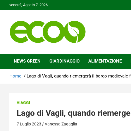
Skip
venerdì, Agosto 7, 2026
to
content
Tutelare il nostro Pianeta è la nostra priorità
Ecoo.it
NEWS GREEN
GIARDINAGGIO
ALIMENTAZIONE
Home
Lago di Vagli, quando riemergerà il borgo medievale
VIAGGI
Lago di Vagli, quando riemerge
7 Luglio 2023
Vanessa Zagaglia