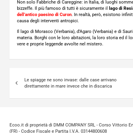
Non solo Fabbriche di Careggine: in Italia, di luoghi sommers
bizzeffe. Il più famoso di tutti è sicuramente il
lago di Resi
dell’antico paesino di Curon
. In realtà, però, esistono infin
causa degli interventi antropici.
Il lago di Morasco (Verbania), d’Agaro (Verbania) e di Saur
materia. Borghi con le loro abitazioni, la loro storia ed il l
vere e proprie leggende avvolte nel mistero.
Navigazione
Le spiagge ne sono invase: dalle case arrivano
articoli
direttamente in mare invece che in discarica
Ecoo.it di proprietà di DMM COMPANY SRL - Corso Vittorio Ema
(FR) - Codice Fiscale e Partita I.V.A. 03144800608