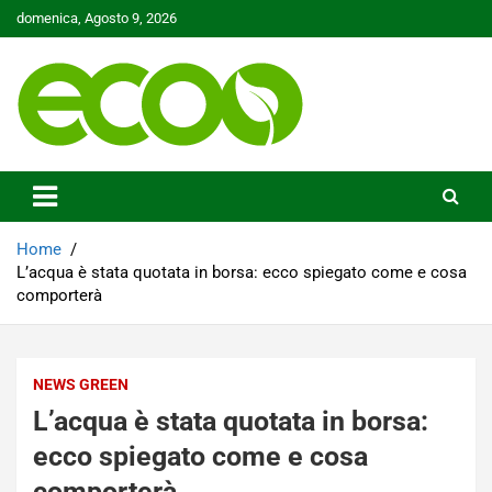
Skip
domenica, Agosto 9, 2026
to
content
Tutelare il nostro Pianeta è la nostra priorità
Ecoo.it
Home
L’acqua è stata quotata in borsa: ecco spiegato come e cosa
comporterà
NEWS GREEN
L’acqua è stata quotata in borsa:
ecco spiegato come e cosa
comporterà