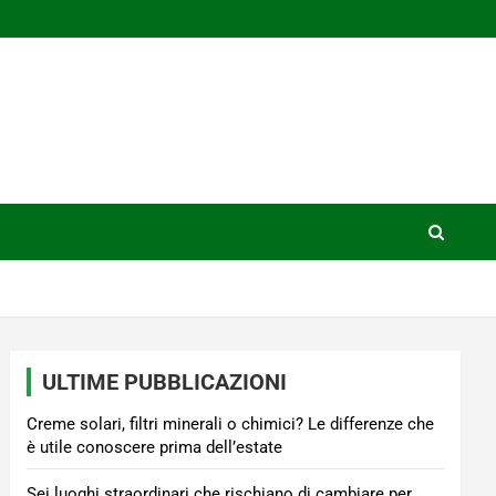
ULTIME PUBBLICAZIONI
Creme solari, filtri minerali o chimici? Le differenze che
è utile conoscere prima dell’estate
Sei luoghi straordinari che rischiano di cambiare per