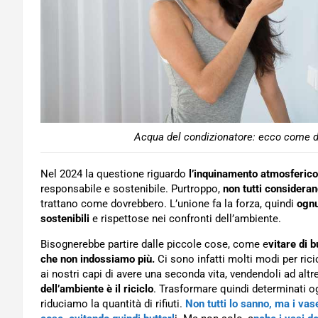
Acqua del condizionatore: ecco come dev
Nel 2024 la questione riguardo
l’inquinamento atmosferico
responsabile e sostenibile. Purtroppo,
non tutti consideran
trattano come dovrebbero. L’unione fa la forza, quindi
ognu
sostenibili
e rispettose nei confronti dell’ambiente.
Bisognerebbe partire dalle piccole cose, come e
vitare di 
che non indossiamo più.
Ci sono infatti molti modi per ric
ai nostri capi di avere una seconda vita, vendendoli ad alt
dell’ambiente è il riciclo
. Trasformare quindi determinati og
riduciamo la quantità di rifiuti.
Non tutti lo sanno, ma i vase