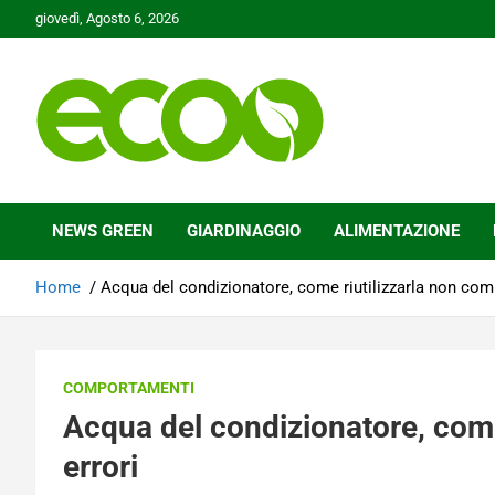
Skip
giovedì, Agosto 6, 2026
to
content
Tutelare il nostro Pianeta è la nostra priorità
Ecoo.it
NEWS GREEN
GIARDINAGGIO
ALIMENTAZIONE
Home
Acqua del condizionatore, come riutilizzarla non co
COMPORTAMENTI
Acqua del condizionatore, com
errori