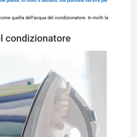
lle piante, in molti li buttano, ma possono servire per
 come quella dell’acqua del condizionatore. In molti la
el condizionatore