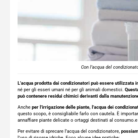
Con l’acqua del condizionato
L’acqua prodotta dai condizionatori può essere utilizzata i
né per gli esseri umani né per gli animali domestici.
Questa
può contenere residui chimici derivanti dalla manutenzion
Anche
per l’irrigazione delle piante, l’acqua dei condizionat
questo scopo, è consigliabile farlo con cautela. È import
annaffiare piante delicate o ortaggi destinati al consumo.e
Per evitare di sprecare l’acqua del condizionatore,
possiamo
l’uso di risorse idriche. Ecco alcune idee pratiche: