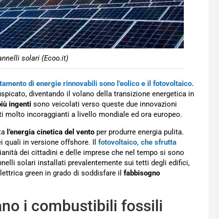
nnelli solari (Ecoo.it)
tamento di energie rinnovabili sono l’eolico e il fotovoltaico.
picato, diventando il volano della transizione energetica in
iù ingenti
sono veicolati verso queste due innovazioni
ti molto incoraggianti a livello mondiale ed ora europeo.
tta
l’energia cinetica del vento
per produrre energia pulita.
ei quali in versione offshore. Il
fotovoltaico, che sfrutta
ianità dei cittadini e delle imprese che nel tempo si sono
nelli solari installati prevalentemente sui tetti degli edifici,
ettrica green in grado di soddisfare il
fabbisogno
no i combustibili fossili