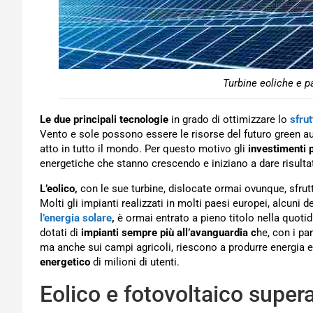
Turbine eoliche e pa
Le due principali tecnologie
in grado di ottimizzare lo
sfrut
Vento e sole possono essere le risorse del futuro green aus
atto in tutto il mondo. Per questo motivo gli
investimenti p
energetiche che stanno crescendo e iniziano a dare risulta
L’eolico,
con le sue turbine, dislocate ormai ovunque, sfru
Molti gli impianti realizzati in molti paesi europei, alcuni d
l’energia solare
,
è ormai entrato a pieno titolo nella quotid
dotati di
impianti sempre più all’avanguardia c
he, con i pan
ma anche sui campi agricoli, riescono a produrre energia el
energetico
di milioni di utenti.
Eolico e fotovoltaico supera