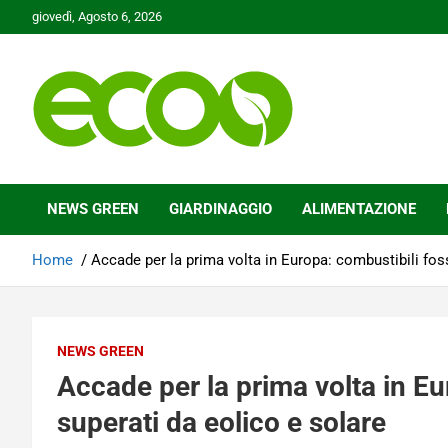
Skip
giovedì, Agosto 6, 2026
to
content
Tutelare il nostro Pianeta è la nostra priorità
Ecoo.it
NEWS GREEN
GIARDINAGGIO
ALIMENTAZIONE
Home
Accade per la prima volta in Europa: combustibili foss
NEWS GREEN
Accade per la prima volta in Eur
superati da eolico e solare