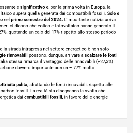
ressante e
significativo
e, per la prima volta in Europa, la
ltaico supera quella generata dai combustibili fossili.
Sole e
so
nel
primo semestre del 2024.
L’importante notizia arriva
meri ci dicono che eolico e fotovoltaico hanno generato il
il 27%, quotando un calo del 17% rispetto allo stesso periodo
e la strada intrapresa nel settore energetico è non solo
gie rinnovabili
possono, dunque, arrivare a
scalzare le fonti
alia stessa rimarca il vantaggio delle rinnovabili (+27,3%)
 a carbone davvero importante con un – 77% molto
ttricità pulita
, sfruttando le fonti rinnovabili, rispetto alle
carbon fossili. La realtà sta disegnando la svolta che
nergetica dai
combustibili fossili
, in favore delle energie