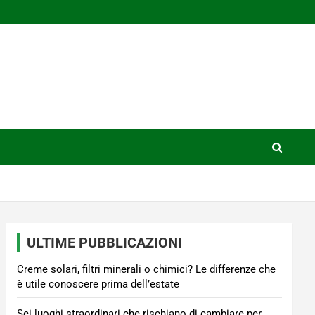
ULTIME PUBBLICAZIONI
Creme solari, filtri minerali o chimici? Le differenze che
è utile conoscere prima dell’estate
Sei luoghi straordinari che rischiano di cambiare per