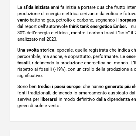
La
sfida iniziata
anni fa inizia a portare qualche frutto inte
produzione di energia elettrica derivante da eolico e fotovo
vento
battono gas, petrolio e carbone, segnando il
sorpas
dal report dell’autorevole
think tank energetico Ember.
I nu
30% dell’energia elettrica , mentre i carbon fossili “solo” 
analizzato nel 2023.
Una svolta storica,
epocale, quella registrata che indica ch
percorribile, ma anche, e soprattutto, performante. Le
ener
fossili
, ridefinendo la produzione energetica nel mondo. L’It
rispetto ai fossili (-19%), con un crollo della produzione
significativo.
Sono ben
tredici i paesi europe
i che hanno
generato più ele
fonti tradizionali, definendo lo smarcamento auspicato dai 
serviva per
liberarsi
in modo definitivo dalla dipendenza e
green di sole e vento.
Navigazione