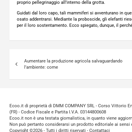
proprio pellegrinaggio all’interno della grotta.
Guidati dal loro capo, tali mammiferi si avventurano in quel
osato addentrarsi. Mediante la proboscide, gli elefanti rie
per il loro sostentamento. Ecco spiegato, dunque, il perc
Navigazione
Aumentare la produzione agricola salvaguardando
articoli
l’ambiente: come
Ecoo.it di proprietà di DMM COMPANY SRL - Corso Vittorio Ema
(FR) - Codice Fiscale e Partita I.V.A. 03144800608
Ecoo.it non è una testata giornalistica, in quanto viene aggior
Non può pertanto considerarsi un prodotto editoriale ai sensi 
Copyright ©2026 - Tutti i diritti riservati -
Contattaci