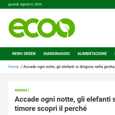
Skip
giovedì, Agosto 6, 2026
to
content
Tutelare il nostro Pianeta è la nostra priorità
Ecoo.it
NEWS GREEN
GIARDINAGGIO
ALIMENTAZIONE
Home
Accade ogni notte, gli elefanti si dirigono nella grott
ANIMALI
Accade ogni notte, gli elefanti 
timore scopri il perché