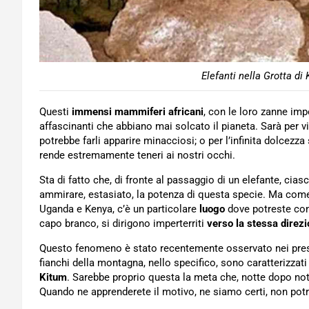
Elefanti nella Grotta di
Questi
immensi mammiferi africani
, con le loro zanne imp
affascinanti che abbiano mai solcato il pianeta. Sarà per v
potrebbe farli apparire minacciosi; o per l’infinita dolcezza
rende estremamente teneri ai nostri occhi.
Sta di fatto che, di fronte al passaggio di un elefante, cia
ammirare, estasiato, la potenza di questa specie. Ma come 
Uganda e Kenya, c’è un particolare
luogo
dove potreste co
capo branco, si dirigono imperterriti
verso la stessa direz
Questo fenomeno è stato recentemente osservato nei pre
fianchi della montagna, nello specifico, sono caratterizzati
Kitum
. Sarebbe proprio questa la meta che, notte dopo notte
Quando ne apprenderete il motivo, ne siamo certi, non potr