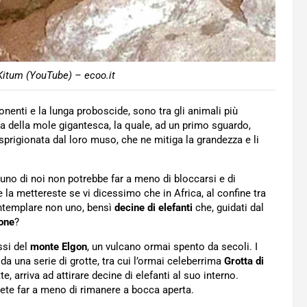
 Kitum (YouTube) – ecoo.it
onenti e la lunga proboscide, sono tra gli animali più
ia della mole gigantesca, la quale, ad un primo sguardo,
 sprigionata dal loro muso, che ne mitiga la grandezza e li
scuno di noi non potrebbe far a meno di bloccarsi e di
la mettereste se vi dicessimo che in Africa, al confine tra
ntemplare non uno, bensì
decine di elefanti
che, guidati dal
ione
?
ssi del
monte Elgon
, un vulcano ormai spento da secoli. I
 da una serie di grotte, tra cui l’ormai celeberrima
Grotta di
, arriva ad attirare decine di elefanti al suo interno.
ete far a meno di rimanere a bocca aperta.