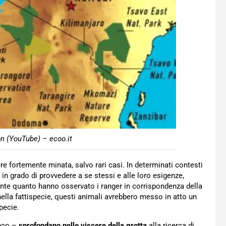
n (YouTube) – ecoo.it
 fortemente minata, salvo rari casi. In determinati contesti
e in grado di provvedere a se stessi e alle loro esigenze,
mente quanto hanno osservato i ranger in corrispondenza della
 nella fattispecie, questi animali avrebbero messo in atto un
pecie.
anco –
sprofondano nelle viscere della grotta
alla ricerca di