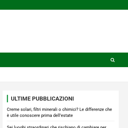
ULTIME PUBBLICAZIONI
Creme solari, filtri minerali o chimici? Le differenze che
è utile conoscere prima dell’estate
Sei luoghi straordinari che rischiano di cambiare per