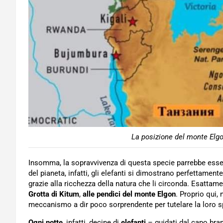
La posizione del monte Elgo
Insomma, la sopravvivenza di questa specie parrebbe essere
del pianeta, infatti, gli elefanti si dimostrano perfettament
grazie alla ricchezza della natura che li circonda. Esatta
Grotta di Kitum
,
alle pendici del monte Elgon
. Proprio qui,
meccanismo a dir poco sorprendente per tutelare la loro s
Ogni notte
, infatti, decine di
elefanti
– guidati dal capo br