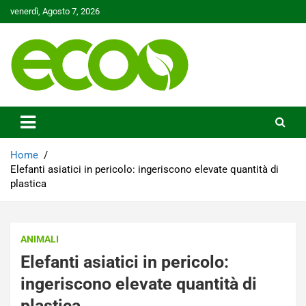
Skip
venerdì, Agosto 7, 2026
to
content
Tutelare il nostro Pianeta è la nostra priorità
Ecoo.it
Home
Elefanti asiatici in pericolo: ingeriscono elevate quantità di
plastica
ANIMALI
Elefanti asiatici in pericolo:
ingeriscono elevate quantità di
plastica