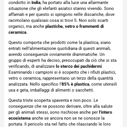
condotto in
India
, ha portato alla luce una allarmante
situazione che gli elefanti asiatici stanno vivendo. Sono
affamati e per questo si spingono nelle discariche, dove
racimolano qualsiasi cosa si trovi lì. Non solo scarti
organici, ma anche
plastiche, vetro o frammenti di
ceramica
.
Questo comporta che prodotti come la plastica, siano
entrati nell’alimentazione quotidiana di questi animali,
avendo conseguenze ovviamente drammatiche. Un
gruppo di esperti ha deciso, preoccupati da ciò che si sta
verificando, di analizzare
lo sterco dei pachidermi
.
Esaminando i campioni si è scoperto che i rifiuti plastici,
vetro o ceramica, rappresentano un terzo della quantità
analizzata. Nello specifico l’
85% è plastica
, come utensili
usa e geta, imballaggi di alimenti o sacchetti.
Questa triste scoperta spaventa e non poco. Le
conseguenze che ne possono derivare, oltre alla salute
per gli animali stessi, sono rischiose anche per
l’intero
ecosistema
anche se ancora non se ne conosce la
portata. Il pericolo sta nel fatto che rilasciando le loro