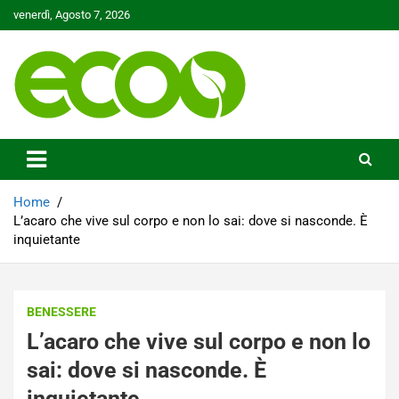
Skip
venerdì, Agosto 7, 2026
to
content
Tutelare il nostro Pianeta è la nostra priorità
Ecoo.it
Home
L’acaro che vive sul corpo e non lo sai: dove si nasconde. È
inquietante
BENESSERE
L’acaro che vive sul corpo e non lo
sai: dove si nasconde. È
inquietante