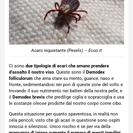
Acaro inquietante (Pexels) – Ecoo.it
Ci sono
due tipologie di acari che amano prendere
d’assalto il nostro viso
. Queste sono il
Demodex
folliculorum
che ama stare su mento, guance, naso e
fronte, sedimentandosi nei pori di queste zone del volto e
trovando il suo nutrimento nei batteri della nostra pelle, e
il
Demodex brevis
che predilige ciglia e sopracciglia e usa
le sostanze oleose prodotte dal nostro corpo come cibo.
Questa situazione per quanto spaventosa, in realtà non
cela pericoli, visto che gli acari in questione sono ospiti
innocui e silenziosi. Unico rischio è se per via della
mancanza di igiene aumenta il numero di questi inquilini
,