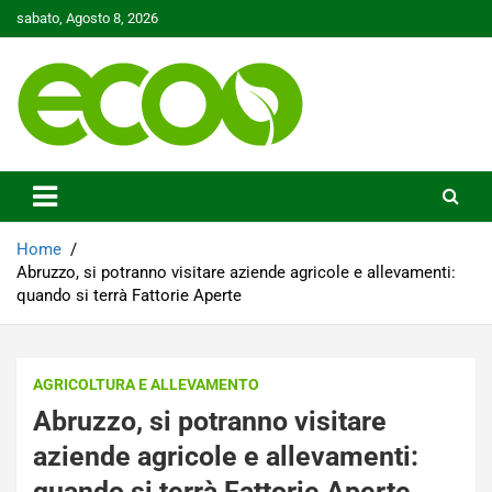
Skip
sabato, Agosto 8, 2026
to
content
Tutelare il nostro Pianeta è la nostra priorità
Ecoo.it
Home
Abruzzo, si potranno visitare aziende agricole e allevamenti:
quando si terrà Fattorie Aperte
AGRICOLTURA E ALLEVAMENTO
Abruzzo, si potranno visitare
aziende agricole e allevamenti:
quando si terrà Fattorie Aperte