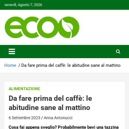
Skip
venerdì, Agosto 7, 2026
to
content
Tutelare il nostro Pianeta è la nostra priorità
Ecoo.it
Home
Da fare prima del caffè: le abitudine sane al mattino
ALIMENTAZIONE
Da fare prima del caffè: le
abitudine sane al mattino
6 Settembre 2023
Anna Antonucci
Cosa fai appena sveglio? Probabilmente bevi una tazzina