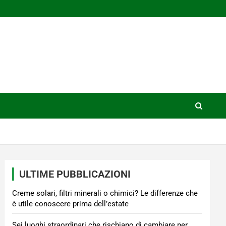
ULTIME PUBBLICAZIONI
Creme solari, filtri minerali o chimici? Le differenze che
è utile conoscere prima dell’estate
Sei luoghi straordinari che rischiano di cambiare per