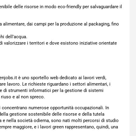
tenibile delle risorse in modo eco-friendly per salvaguardare il
iera alimentare, dai campi per la produzione al packaging, fino
chi dell’acqua.
i valorizzare i territori e dove esistono iniziative orientate
njobs.it è uno sportello web dedicato ai lavori verdi,
e lavoro. Le richieste riguardano i settori alimentari, i
ne di strumenti informatici per la gestione di sistemi
l riuso e al non spreco.
i si concentrano numerose opportunità occupazionali. In
ella gestione sostenibile delle risorse e della tutela
e nella società odierna, sono nati molti percorsi di studio
sempre maggiore, e i lavori green rappresentano, quindi, una