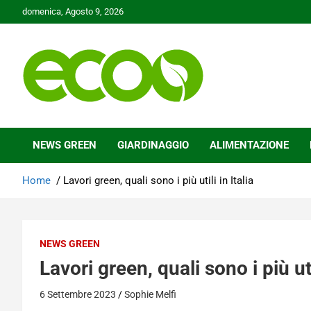
Skip
domenica, Agosto 9, 2026
to
content
Tutelare il nostro Pianeta è la nostra priorità
Ecoo.it
NEWS GREEN
GIARDINAGGIO
ALIMENTAZIONE
Home
Lavori green, quali sono i più utili in Italia
NEWS GREEN
Lavori green, quali sono i più util
6 Settembre 2023
Sophie Melfi