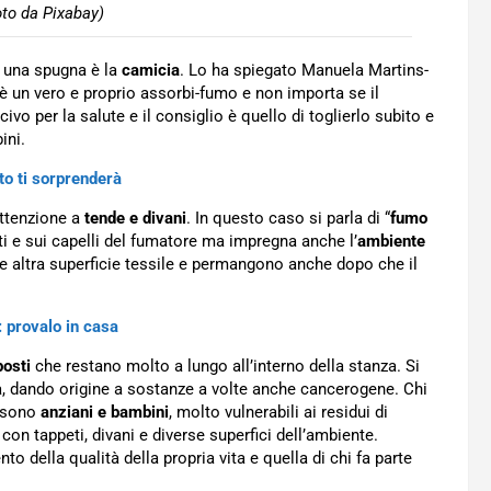
oto da Pixabay)
e una spugna è la
camicia
. Lo ha spiegato Manuela Martins-
è un vero e proprio assorbi-fumo e non importa se il
ivo per la salute e il consiglio è quello di toglierlo subito e
ini.
to ti sorprenderà
attenzione a
tende e divani
. In questo caso si parla di “
fumo
ti e sui capelli del fumatore ma impregna anche l’
ambiente
e altra superficie tessile e permangono anche dopo che il
: provalo in casa
posti
che restano molto a lungo all’interno della stanza. Si
ria, dando origine a sostanze a volte anche cancerogene. Chi
e sono
anziani e bambini
, molto vulnerabili ai residui di
con tappeti, divani e diverse superfici dell’ambiente.
 della qualità della propria vita e quella di chi fa parte