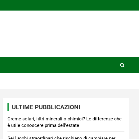
ULTIME PUBBLICAZIONI
Creme solari, filtri minerali o chimici? Le differenze che
è utile conoscere prima dell’estate
Sei luoghi straordinari che rischiano di cambiare per