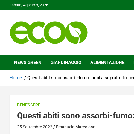
Skip
sabato, Agosto 8, 2026
to
content
Tutelare il nostro Pianeta è la nostra priorità
Ecoo.it
NEWS GREEN
GIARDINAGGIO
ALIMENTAZIONE
Home
Questi abiti sono assorbi-fumo: nocivi soprattutto pe
BENESSERE
Questi abiti sono assorbi-fumo:
25 Settembre 2022
Emanuela Marcoionni