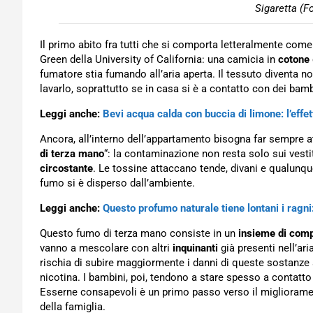
Sigaretta (F
Il primo abito fra tutti che si comporta letteralmente com
Green della University of California: una camicia in
cotone
fumatore stia fumando all’aria aperta. Il tessuto diventa noc
lavarlo, soprattutto se in casa si è a contatto con dei bamb
Leggi anche:
Bevi acqua calda con buccia di limone: l’effet
Ancora, all’interno dell’appartamento bisogna far sempre 
di terza mano
“: la contaminazione non resta solo sui vesti
circostante
. Le tossine attaccano tende, divani e qualunqu
fumo si è disperso dall’ambiente.
Leggi anche:
Questo profumo naturale tiene lontani i ragni
Questo fumo di terza mano consiste in un
insieme di com
vanno a mescolare con altri
inquinanti
già presenti nell’a
rischia di subire maggiormente i danni di queste sostanz
nicotina. I bambini, poi, tendono a stare spesso a contatto 
Esserne consapevoli è un primo passo verso il miglioramento
della famiglia.