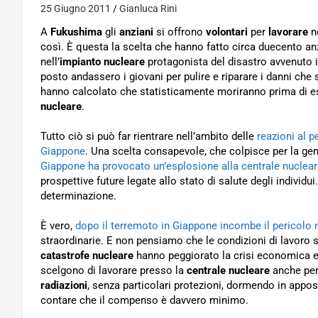
25 Giugno 2011
Gianluca Rini
A
Fukushima
gli
anziani
si offrono
volontari
per
lavorare
n
così. È questa la scelta che hanno fatto circa duecento an
nell’
impianto nucleare
protagonista del disastro avvenuto 
posto andassero i giovani per pulire e riparare i danni che
hanno calcolato che statisticamente moriranno prima di esse
nucleare
.
Tutto ciò si può far rientrare nell’ambito delle
reazioni al p
Giappone
. Una scelta consapevole, che colpisce per la gen
Giappone ha provocato un’esplosione alla centrale nuclear
prospettive future legate allo stato di salute degli indivi
determinazione.
È vero,
dopo il terremoto in Giappone incombe il pericolo 
straordinarie. E non pensiamo che le condizioni di lavoro s
catastrofe nucleare
hanno peggiorato la crisi economica e 
scelgono di lavorare presso la
centrale nucleare
anche per 
radiazioni
, senza particolari protezioni, dormendo in appos
contare che il compenso è davvero minimo.