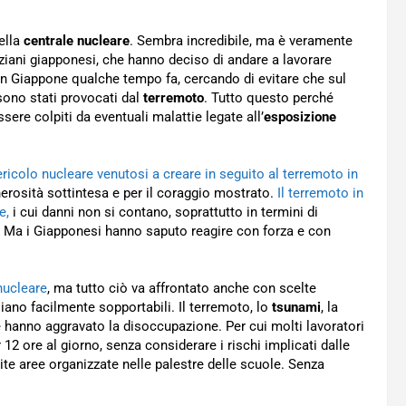
ella
centrale nucleare
. Sembra incredibile, ma è veramente
ziani giapponesi, che hanno deciso di andare a lavorare
in Giappone qualche tempo fa, cercando di evitare che sul
 sono stati provocati dal
terremoto
. Tutto questo perché
re colpiti da eventuali malattie legate all’
esposizione
ericolo nucleare venutosi a creare in seguito al terremoto in
erosità sottintesa e per il coraggio mostrato.
Il terremoto in
e,
i cui danni non si contano, soprattutto in termini di
dui. Ma i Giapponesi hanno saputo reagire con forza e con
nucleare
, ma tutto ciò va affrontato anche con scelte
iano facilmente sopportabili. Il terremoto, lo
tsunami
, la
hanno aggravato la disoccupazione. Per cui molti lavoratori
12 ore al giorno, senza considerare i rischi implicati dalle
ite aree organizzate nelle palestre delle scuole. Senza