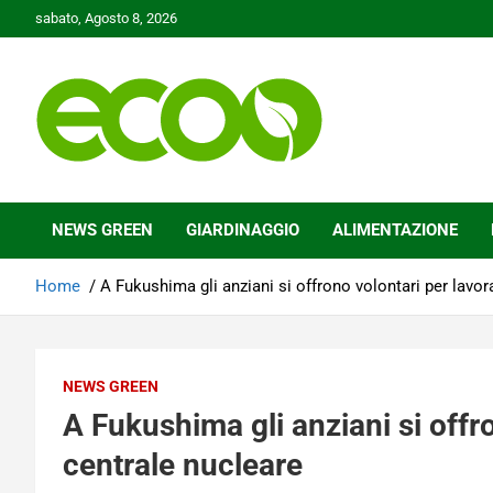
Skip
sabato, Agosto 8, 2026
to
content
Tutelare il nostro Pianeta è la nostra priorità
Ecoo.it
NEWS GREEN
GIARDINAGGIO
ALIMENTAZIONE
Home
A Fukushima gli anziani si offrono volontari per lavor
NEWS GREEN
A Fukushima gli anziani si offro
centrale nucleare