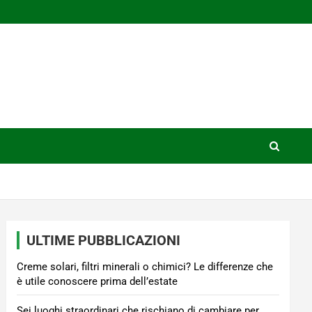
ULTIME PUBBLICAZIONI
Creme solari, filtri minerali o chimici? Le differenze che
è utile conoscere prima dell’estate
Sei luoghi straordinari che rischiano di cambiare per