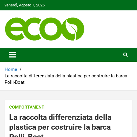
Skip
venerdì, Agosto 7, 2026
to
content
Tutelare il nostro Pianeta è la nostra priorità
Ecoo.it
Home
La raccolta differenziata della plastica per costruire la barca
Polli-Boat
COMPORTAMENTI
La raccolta differenziata della
plastica per costruire la barca
Polli-Boat