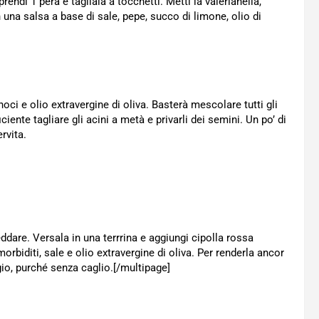
prendi 1 pera e tagliala a tocchetti. Metti la valerianella,
on una salsa a base di sale, pepe, succo di limone, olio di
oci e olio extravergine di oliva. Basterà mescolare tutti gli
iciente tagliare gli acini a metà e privarli dei semini. Un po’ di
rvita.
freddare. Versala in una terrrina e aggiungi cipolla rossa
rbiditi, sale e olio extravergine di oliva. Per renderla ancor
io, purché senza caglio.[/multipage]