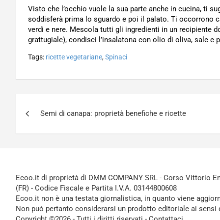
Visto che l’occhio vuole la sua parte anche in cucina, ti s
soddisferà prima lo sguardo e poi il palato. Ti occorrono ca
verdi e nere. Mescola tutti gli ingredienti in un recipiente 
grattugiale), condisci l’insalatona con olio di oliva, sale e 
Tags:
ricette vegetariane
,
Spinaci
Navigazione
Semi di canapa: proprietà benefiche e ricette
articoli
Ecoo.it di proprietà di DMM COMPANY SRL - Corso Vittorio Ema
(FR) - Codice Fiscale e Partita I.V.A. 03144800608
Ecoo.it non è una testata giornalistica, in quanto viene aggior
Non può pertanto considerarsi un prodotto editoriale ai sensi 
Copyright ©2026 - Tutti i diritti riservati -
Contattaci