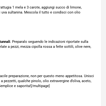
rattugia 1 mela e 3 carote, aggiungi succo di limone,
di uva sultanina. Mescola il tutto e condisci con olio
tunnali
. Preparalo seguendo le indicazioni riportate sulla
ate a pezzi, mezza cipolla rossa a fette sottili, olive nere,
facile preparazione, non per questo meno appetitosa. Unisci
 a pezzetti, qualche pinolo, olio extravergine d’oliva, aceto,
Semplice e saporita![/multipage]