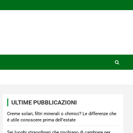
ULTIME PUBBLICAZIONI
Creme solari, filtri minerali o chimici? Le differenze che
è utile conoscere prima dell’estate
Sei luoghi straordinari che rischiano di cambiare per