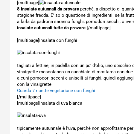
[multipage]
8 insalate autunnali da provare
perché, a dispetto di quan
stagione fredda. E’ solo questione di ingredienti: se la fru
a farla da padrona saranno funghi, pomodori secchi, olive
insalate autunnali tutte da provare
.[/multipage]
[multipage]
Insalata con funghi
tagliati a fettine, in padella con un po’ d’olio, uno spicchi
vinaigrette mescolando un cucchiaio di mostarda con due cu
alcuni pomodori secchi e uniscili ai funghi, quindi aggiungi
con la vinaigrette.
Guarda 7 ricette vegetariane con funghi
[/multipage]
[multipage]
Insalata di uva bianca
tipicamente autunnale è l’uva, perché non approfittarne pe