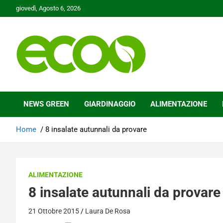
Skip
giovedì, Agosto 6, 2026
to
content
Tutelare il nostro Pianeta è la nostra priorità
Ecoo.it
NEWS GREEN
GIARDINAGGIO
ALIMENTAZIONE
Home
8 insalate autunnali da provare
ALIMENTAZIONE
8 insalate autunnali da provare
21 Ottobre 2015
Laura De Rosa