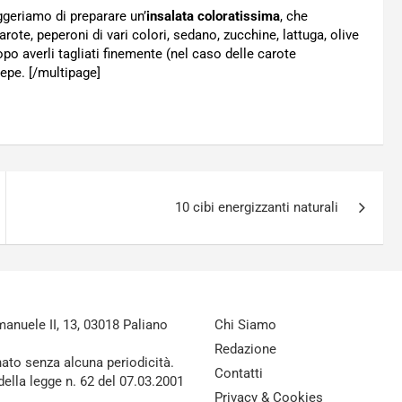
uggeriamo di preparare un’
insalata coloratissima
, che
rote, peperoni di vari colori, sedano, zucchine, lattuga, olive
dopo averli tagliati finemente (nel caso delle carote
pepe. [/multipage]
10 cibi energizzanti naturali
nuele II, 13, 03018 Paliano
Chi Siamo
Redazione
nato senza alcuna periodicità.
Contatti
della legge n. 62 del 07.03.2001
Privacy & Cookies