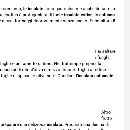
to crediamo,
le insalate
sono gustosissime anche durante la
tta esotica è protagonista di tante
insalate estive
, in
autunno
 e alcuni formaggi rigorosamente senza caglio. Ecco allora
8
Fai saltare
i funghi,
o d’aglio e un rametto di timo. Nel frattempo prepara la
cchiai di olio d’oliva e mezzo limone. Taglia a fettine
 foglie di spinaci e olive nere. Condisci
l’insalata autunnale
Altro
frutto
r preparare una deliziosa
insalata
. Procurati una decina di