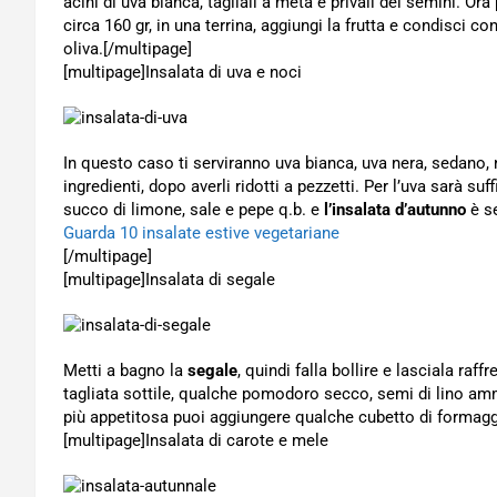
acini di uva bianca, tagliali a metà e privali dei semini. Ora 
circa 160 gr, in una terrina, aggiungi la frutta e condisci c
oliva.[/multipage]
[multipage]
Insalata di uva e noci
In questo caso ti serviranno uva bianca, uva nera, sedano, n
ingredienti, dopo averli ridotti a pezzetti. Per l’uva sarà suff
succo di limone, sale e pepe q.b. e
l’insalata d’autunno
è se
Guarda 10 insalate estive vegetariane
[/multipage]
[multipage]
Insalata di segale
Metti a bagno la
segale
, quindi falla bollire e lasciala raf
tagliata sottile, qualche pomodoro secco, semi di lino ammo
più appetitosa puoi aggiungere qualche cubetto di formagg
[multipage]
Insalata di carote e mele