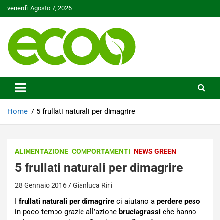
Skip
venerdì, Agosto 7, 2026
to
content
Tutelare il nostro Pianeta è la nostra priorità
Ecoo.it
Home
5 frullati naturali per dimagrire
ALIMENTAZIONE
COMPORTAMENTI
NEWS GREEN
5 frullati naturali per dimagrire
28 Gennaio 2016
Gianluca Rini
I
frullati naturali per dimagrire
ci aiutano a
perdere peso
in poco tempo grazie all’azione
bruciagrassi
che hanno